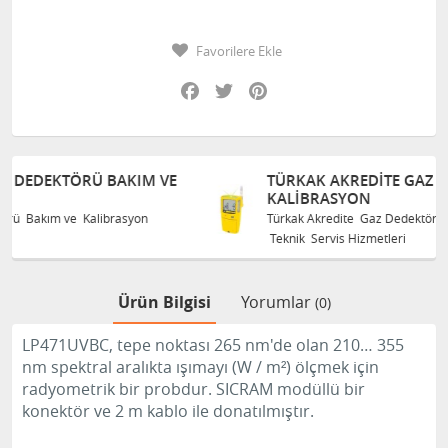
Favorilere Ekle
Facebook
Twitter
Pinterest
 VE
TÜRKAK AKREDITE GAZ DEDEKTÖRÜ BAKIM VE
KALIBRASYON
Türkak Akredite Gaz Dedektörü Bakım ve Kalibrasyon
Teknik Servis Hizmetleri
Ürün Bilgisi
Yorumlar
(0)
LP471UVBC, tepe noktası 265 nm'de olan 210… 355
nm spektral aralıkta ışımayı (W / m²) ölçmek için
radyometrik bir probdur.
SICRAM modüllü bir
konektör ve 2 m kablo ile donatılmıştır.