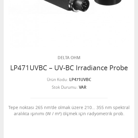
DELTA OHM
LP471UVBC – UV-BC Irradiance Probe
Ürün Kodu
LP471UVBC
Stok Durumu
VAR
Tepe noktası 265 nm'de olmak üzere 210… 355 nm spektral
aralıkta ışınımı (W / m²) ölçmek için radyometrik prob.