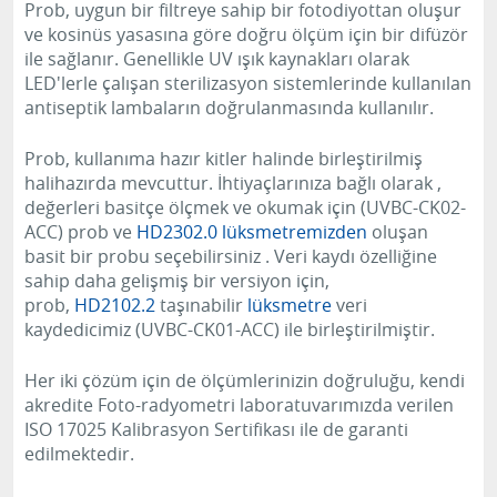
Prob, uygun bir filtreye sahip bir fotodiyottan oluşur
ve kosinüs yasasına göre doğru ölçüm için bir difüzör
ile sağlanır.
Genellikle UV ışık kaynakları olarak
LED'lerle çalışan sterilizasyon sistemlerinde kullanılan
antiseptik lambaların doğrulanmasında kullanılır.
Prob, kullanıma hazır kitler halinde birleştirilmiş
halihazırda mevcuttur.
İhtiyaçlarınıza bağlı olarak
,
değerleri basitçe ölçmek ve okumak için (UVBC-CK02-
ACC)
prob ve
HD2302.0 lüksmetremizden
oluşan
basit bir probu seçebilirsiniz
.
Veri kaydı özelliğine
sahip daha gelişmiş bir versiyon için,
prob,
HD2102.2
taşınabilir
lüksmetre
veri
kaydedicimiz (UVBC-CK01-ACC) ile birleştirilmiştir.
Her iki çözüm için de ölçümlerinizin doğruluğu, kendi
akredite Foto-radyometri laboratuvarımızda verilen
ISO 17025 Kalibrasyon Sertifikası ile de garanti
edilmektedir.