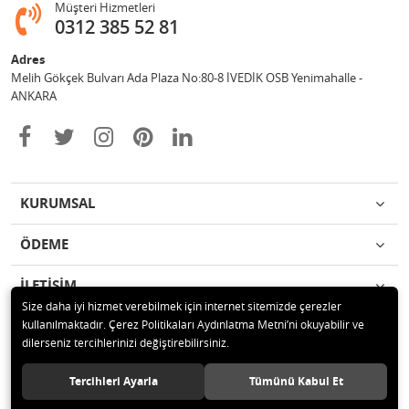
Müşteri Hizmetleri
0312 385 52 81
Adres
Melih Gökçek Bulvarı Ada Plaza No:80-8 İVEDİK OSB Yenimahalle -
ANKARA
KURUMSAL
ÖDEME
İLETİŞİM
Size daha iyi hizmet verebilmek için internet sitemizde çerezler
kullanılmaktadır. Çerez Politikaları Aydınlatma Metni’ni okuyabilir ve
© 2020 ESA ÖLÇÜM VE TEST CİHAZLARI ELEKTRONİK SAN TİC LTD ŞTİ
dilerseniz tercihlerinizi değiştirebilirsiniz.
Tüm hakları saklıdır.
Tercihleri Ayarla
Tümünü Kabul Et