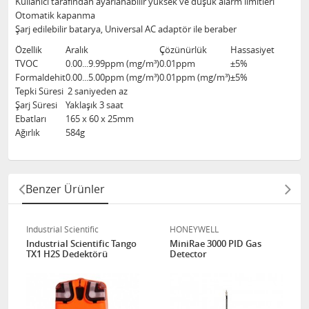
Kullanıcı tarafından ayarlanabilir yüksek ve düşük alarm limitleri
Otomatik kapanma
Şarj edilebilir batarya, Universal AC adaptör ile beraber
Özellik
Aralık
Çözünürlük
Hassasiyet
TVOC
0.00...9.99ppm (mg/m³)
0.01ppm
±5%
Formaldehit
0.00...5.00ppm (mg/m³)
0.01ppm (mg/m³)
±5%
Tepki Süresi
2 saniyeden az
Şarj Süresi
Yaklaşık 3 saat
Ebatları
165 x 60 x 25mm
Ağırlık
584g
Benzer Ürünler
Industrial Scientific
HONEYWELL
Industrial Scientific Tango
MiniRae 3000 PID Gas
TX1 H2S Dedektörü
Detector