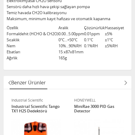
Elektrokimyasal CH2O sensörü
Sensörü daha hızlı hava çekişi sağlayan pompa
Temiz havada CH2O kalibrasyonu
Maksimum, minimum kayıt hafızası ve otomatik kapanma
Özellik
Aralık
Çözünürlük
Hassasiyet
Formaldehit (HCHO & CH2O)
0.00...5.00ppm
0.01ppm
±5%
Sıcaklık
0°C...+50°C
0.1°C
±1°C
Nem
10%...90%RH
0.1%RH
±5%RH
Ebatları
15 x87x81mm
Ağırlık
165g
Benzer Ürünler
Industrial Scientific
HONEYWELL
Industrial Scientific Tango
MiniRae 3000 PID Gas
TX1 H2S Dedektörü
Detector