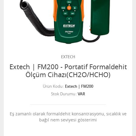
EXTECH
Extech | FM200 - Portatif Formaldehit
Ölçüm Cihazı(CH2O/HCHO)
Ürün Kodu
Extech | FM200
Stok Durumu
VAR
Eş zamanlı olarak formaldehit konsantrasyonu, sıcaklık ve
bağıl nem seviyesi gösterimi