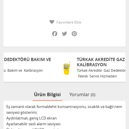
Favorilere Ekle
Facebook
Twitter
Pinterest
M VE
TÜRKAK AKREDITE GAZ DEDEKTÖRÜ BAKIM V
KALIBRASYON
n
Türkak Akredite Gaz Dedektörü Bakım ve Kalibrasyon
Teknik Servis Hizmetleri
Ürün Bilgisi
Yorumlar
(0)
Eş zamanlı olarak formaldehit konsantrasyonu, sıcaklık ve bağıl nem
seviyesi gösterimi,
Aydınlatmalı, geniş LCD ekran
Ayarlanabilir sesli alarm seviyesi