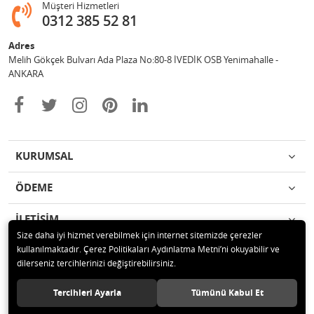
Müşteri Hizmetleri
0312 385 52 81
Adres
Melih Gökçek Bulvarı Ada Plaza No:80-8 İVEDİK OSB Yenimahalle -
ANKARA
KURUMSAL
ÖDEME
İLETİŞİM
Size daha iyi hizmet verebilmek için internet sitemizde çerezler
kullanılmaktadır. Çerez Politikaları Aydınlatma Metni’ni okuyabilir ve
© 2020 ESA ÖLÇÜM VE TEST CİHAZLARI ELEKTRONİK SAN TİC LTD ŞTİ
dilerseniz tercihlerinizi değiştirebilirsiniz.
Tüm hakları saklıdır.
Tercihleri Ayarla
Tümünü Kabul Et