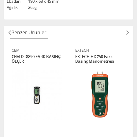
Ebatları
190 x 68 x 45 mm
Ağırlık
265g
Benzer Ürünler
CEM
EXTECH
CEM DT8890 FARK BASINÇ
EXTECH HD750 Fark
ÖLÇER
Basınç Manometresi