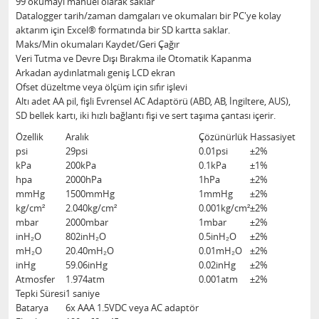
99 okumayı manuel olarak saklar
Datalogger tarih/zaman damgaları ve okumaları bir PC'ye kolay
aktarım için Excel® formatında bir SD kartta saklar.
Maks/Min okumaları Kaydet/Geri Çağır
Veri Tutma ve Devre Dışı Bırakma ile Otomatik Kapanma
Arkadan aydınlatmalı geniş LCD ekran
Ofset düzeltme veya ölçüm için sıfır işlevi
Altı adet AA pil, fişli Evrensel AC Adaptörü (ABD, AB, İngiltere, AUS),
SD bellek kartı, iki hızlı bağlantı fişi ve sert taşıma çantası içerir.
Özellik
Aralık
Çözünürlük
Hassasiyet
psi
29psi
0.01psi
±2%
kPa
200kPa
0.1kPa
±1%
hpa
2000hPa
1hPa
±2%
mmHg
1500mmHg
1mmHg
±2%
kg/cm²
2.040kg/cm²
0.001kg/cm²
±2%
mbar
2000mbar
1mbar
±2%
inH₂O
802inH₂O
0.5inH₂O
±2%
mH₂O
20.40mH₂O
0.01mH₂O
±2%
inHg
59.06inHg
0.02inHg
±2%
Atmosfer
1.974atm
0.001atm
±2%
Tepki Süresi
1 saniye
Batarya
6x AAA 1.5VDC veya AC adaptör