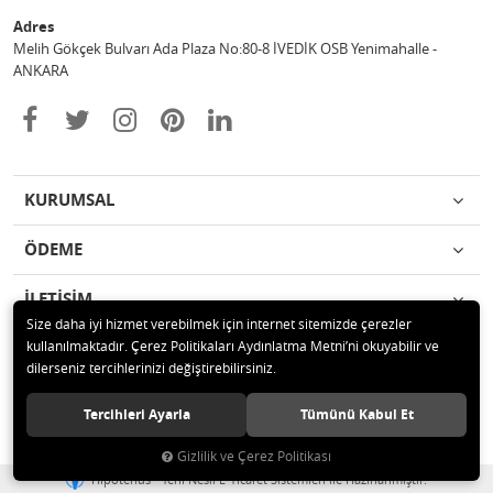
Adres
Melih Gökçek Bulvarı Ada Plaza No:80-8 İVEDİK OSB Yenimahalle -
ANKARA
KURUMSAL
ÖDEME
İLETİŞİM
Size daha iyi hizmet verebilmek için internet sitemizde çerezler
kullanılmaktadır. Çerez Politikaları Aydınlatma Metni’ni okuyabilir ve
© 2020 ESA ÖLÇÜM VE TEST CİHAZLARI ELEKTRONİK SAN TİC LTD ŞTİ
dilerseniz tercihlerinizi değiştirebilirsiniz.
Tüm hakları saklıdır.
Tercihleri Ayarla
Tümünü Kabul Et
Gizlilik ve Çerez Politikası
®
Hipotenüs
Yeni Nesil E-Ticaret Sistemleri ile Hazırlanmıştır.