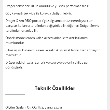
Dräger sensörleri uzun ömürlü ve yüksek performanslıdır.
Güç kaynağı tek vida ile kolayca değiştirilebilir.
Drager X-Am 2600 portatif gaz algılama cihazı neredeyse tüm
parçalar kullanıcı tarafından değiştirilebilir, diğerleri Dräger Servis
tarafından onarılabilir.
Önceki modellerden kalan aksesuarlar ile tekrar kullanım
mümkündür.
Cihaz üç yıl kullanım süresi ile gelir; iki yıl uzatılabilir lisans opsiyonu
mevcuttur.
Dräger eski cihazları geri alır ve çevreye duyarlı şekilde geri
dönüştürür.
Teknik Özellikler
Ölçüm Gazları: O₂, CO, H₂S, yanıcı gazlar