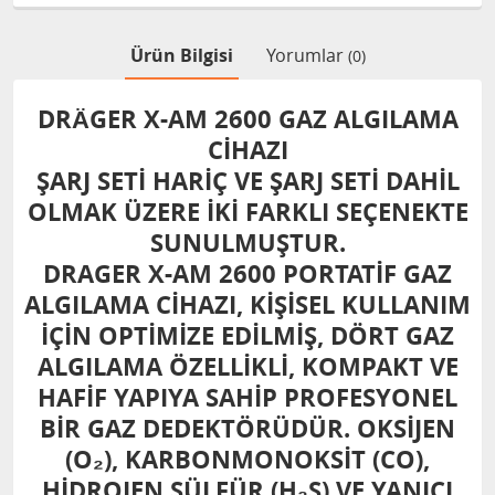
Ürün Bilgisi
Yorumlar
(0)
DRÄGER X-AM 2600 GAZ ALGILAMA
CIHAZI
ŞARJ SETI HARIÇ VE ŞARJ SETI DAHIL
OLMAK ÜZERE IKI FARKLI SEÇENEKTE
SUNULMUŞTUR.
DRAGER X-AM 2600 PORTATIF GAZ
ALGILAMA CIHAZI, KIŞISEL KULLANIM
IÇIN OPTIMIZE EDILMIŞ, DÖRT GAZ
ALGILAMA ÖZELLIKLI, KOMPAKT VE
HAFIF YAPIYA SAHIP PROFESYONEL
BIR GAZ DEDEKTÖRÜDÜR. OKSIJEN
(O₂), KARBONMONOKSIT (CO),
HIDROJEN SÜLFÜR (H₂S) VE YANICI