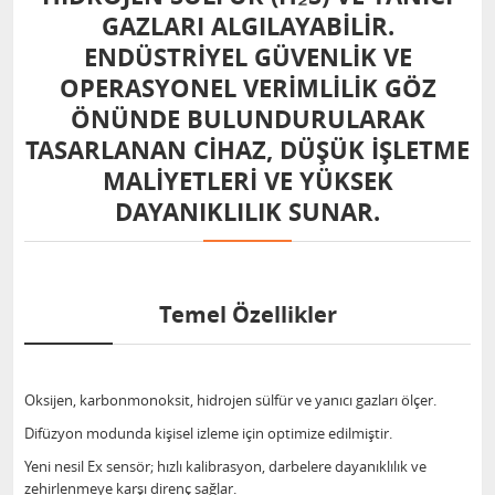
GAZLARI ALGILAYABILIR.
ENDÜSTRIYEL GÜVENLIK VE
OPERASYONEL VERIMLILIK GÖZ
ÖNÜNDE BULUNDURULARAK
TASARLANAN CIHAZ, DÜŞÜK IŞLETME
MALIYETLERI VE YÜKSEK
DAYANIKLILIK SUNAR.
Temel Özellikler
Oksijen, karbonmonoksit, hidrojen sülfür ve yanıcı gazları ölçer.
Difüzyon modunda kişisel izleme için optimize edilmiştir.
Yeni nesil Ex sensör; hızlı kalibrasyon, darbelere dayanıklılık ve
zehirlenmeye karşı direnç sağlar.