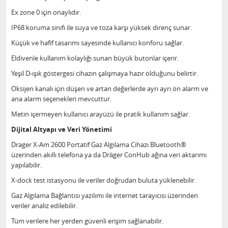
Ex zone 0 için onaylıdır.
IP68 koruma sınıfı ile suya ve toza karşı yüksek direnç sunar.
Küçük ve hafif tasarımı sayesinde kullanıcı konforu sağlar.
Eldivenle kullanım kolaylığı sunan büyük butonlar içerir.
Yeşil D-ışık göstergesi cihazın çalışmaya hazır olduğunu belirtir.
Oksijen kanalı için düşen ve artan değerlerde ayrı ayrı ön alarm ve
ana alarm seçenekleri mevcuttur.
Metin içermeyen kullanıcı arayüzü ile pratik kullanım sağlar.
Dijital Altyapı ve Veri Yönetimi
Drager X-Am 2600 Portatif Gaz Algılama Cihazı Bluetooth®
üzerinden akıllı telefona ya da Dräger ConHub ağına veri aktarımı
yapılabilir.
X-dock test istasyonu ile veriler doğrudan buluta yüklenebilir.
Gaz Algılama Bağlantısı yazılımı ile internet tarayıcısı üzerinden
veriler analiz edilebilir.
Tüm verilere her yerden güvenli erişim sağlanabilir.