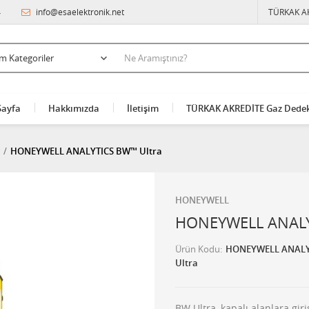
4
info@esaelektronik.net
TÜRKAK A
Sayfa
Hakkımızda
İletişim
TÜRKAK AKREDİTE Gaz Dedek
HONEYWELL ANALYTICS BW™ Ultra
HONEYWELL
HONEYWELL ANALY
Ürün Kodu
HONEYWELL ANALY
Ultra
BW Ultra, kapalı alanlara gi