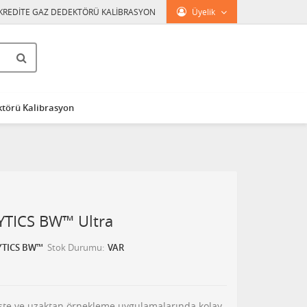
KREDİTE GAZ DEDEKTÖRÜ KALİBRASYON
Üyelik
törü Kalibrasyon
TICS BW™ Ultra
TICS BW™
Stok Durumu
VAR
rişte ve uzaktan örnekleme uygulamalarında kolay