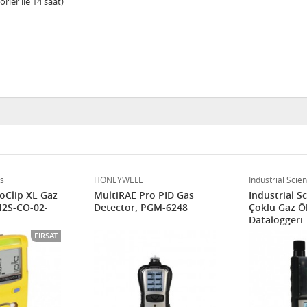
rler ile 14 saat)
s
HONEYWELL
Industrial Scient
oClip XL Gaz
MultiRAE Pro PID Gas
Industrial S
H2S-CO-02-
Detector, PGM-6248
Çoklu Gaz Öl
Dataloggerı
FIRSAT