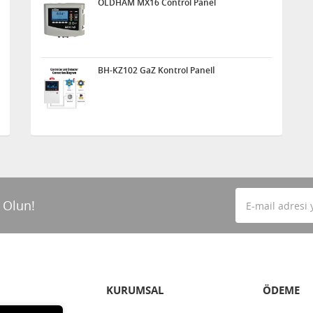
OLDHAM MX16 Control Panel
BH-KZ102 GaZ Kontrol Panelİ
 Olun!
KURUMSAL
ÖDEME