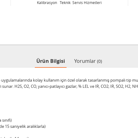
vis Hizmetleri
Kalibrasyon Teknik Servis Hizmetle
Ürün Bilgisi
Yorumlar
(0)
e uygulamalarında kolay kullanım için özel olarak tasarlanmış pompalı tip mul
i sunar. H2S, O2, CO, yanıcı-patlayıcı gazlar; % LEL ve IR, CO2; IR, SO2, H2, 
sınıfı)
e 15 saniyelik aralıklarla)