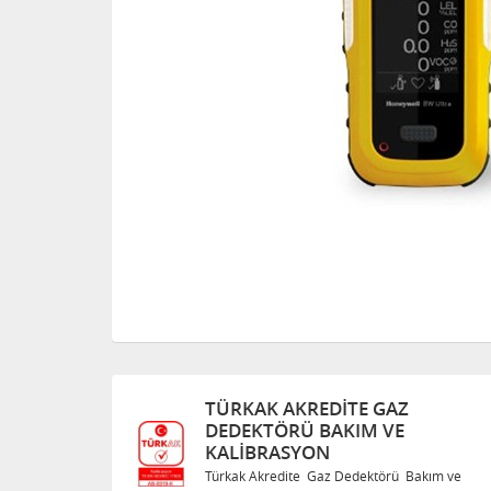
 AKREDITE GAZ
TÜRKAK AKREDI
ÖRÜ BAKIM VE
DEDEKTÖRÜ BAK
ASYON
KALIBRASYON
edite Gaz Dedektörü Bakım ve
Türkak Akredite Gaz D