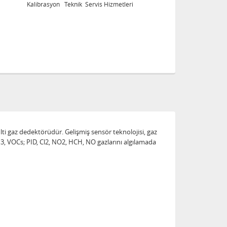
ri
Kalibrasyon Teknik Servis Hizmetleri
ti gaz dedektörüdür. Gelişmiş sensör teknolojisi, gaz
NH3, VOCs; PID, Cl2, NO2, HCH, NO gazlarını algılamada