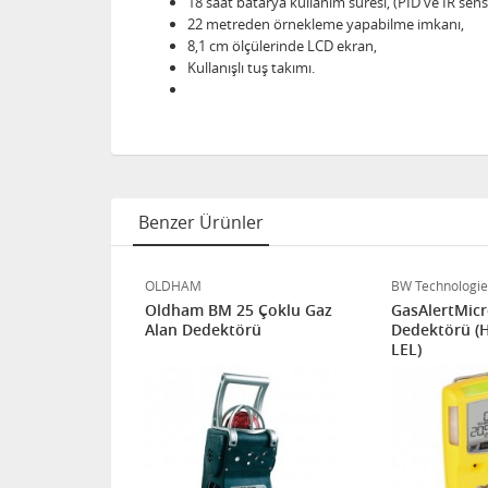
18 saat batarya kullanım süresi, (PID ve IR sensö
22 metreden örnekleme yapabilme imkanı,
8,1 cm ölçülerinde LCD ekran,
Kullanışlı tuş takımı.
Benzer Ürünler
OLDHAM
BW Technologie
Dedektörü
Oldham BM 25 Çoklu Gaz
GasAlertMicr
Alan Dedektörü
Dedektörü (
LEL)