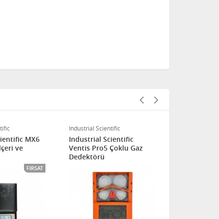
ific
Industrial Scientific
DRAGER
cientific MX6
Industrial Scientific
Drager X-am
çeri ve
Ventis Pro5 Çoklu Gaz
6-Gaz Dede
Dedektörü
FIRSAT