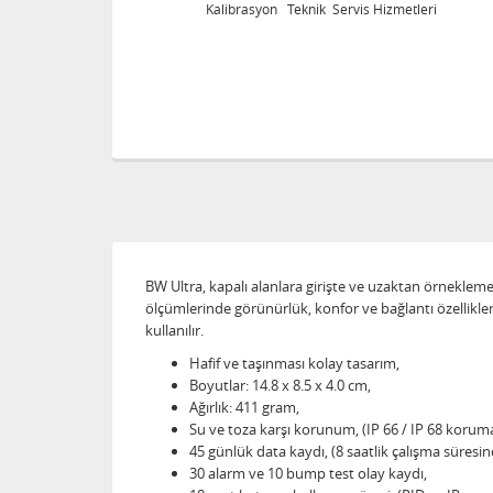
 Teknik Servis Hizmetleri
Kalibrasyon Teknik Ser
BW Ultra, kapalı alanlara girişte ve uzaktan örneklem
ölçümlerinde görünürlük, konfor ve bağlantı özellikler
kullanılır.
Hafif ve taşınması kolay tasarım,
Boyutlar: 14.8 x 8.5 x 4.0 cm,
Ağırlık: 411 gram,
Su ve toza karşı korunum, (IP 66 / IP 68 koruma 
45 günlük data kaydı, (8 saatlik çalışma süresind
30 alarm ve 10 bump test olay kaydı,