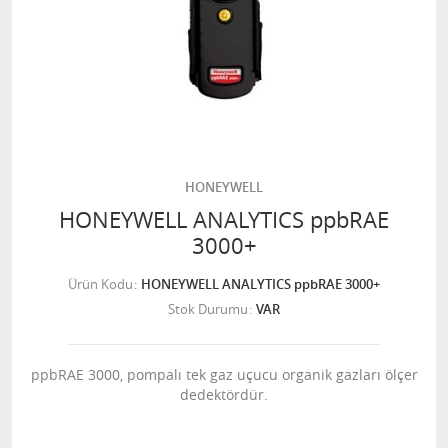
HONEYWELL
HONEYWELL ANALYTICS ppbRAE
3000+
Ürün Kodu
HONEYWELL ANALYTICS ppbRAE 3000+
Stok Durumu
VAR
ppbRAE 3000, pompalı tek gaz uçucu organik gazları ölçer
dedektördür.