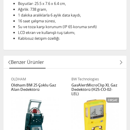
Boyutlar: 25.5 x 7.6 x 6.4 cm,
Ağırlık: 738 gram,
1 dakika aralıklarla 6 aylık data kaydı,
16 saat çalışma süresi,
Su ve toza karşı korunum (IP 65 koruma sınıfı)
LCD ekran ve kullanışlı tuş takımı,
Kablosuz iletişim özelliği.
Benzer Ürünler
OLDHAM
BW Technologies
Oldham BM 25 Çoklu Gaz
GasAlertMicroClip XL Gaz
Alan Dedektörü
Dedektörü (H2S-CO-02-
LEL)
FIRSAT