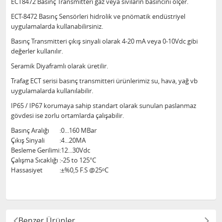
ECT8472 Basınç Transmitteri gaz veya sıvıların basıncını ölçer.
ECT-8472 Basınç Sensörleri hidrolik ve pnömatik endüstriyel
uygulamalarda kullanabilirsiniz.
Basınç Transmitteri çıkış sinyali olarak 4-20 mA veya 0-10Vdc gibi
değerler kullanılır.
Seramik Diyaframlı olarak üretilir.
Trafag ECT serisi basınç transmitteri ürünlerimiz su, hava, yağ vb
uygulamalarda kullanılabilir.
IP65 / IP67 korumaya sahip standart olarak sunulan paslanmaz
gövdesi ise zorlu ortamlarda çalışabilir.
Basınç Aralığı
:
0...160 MBar
Çıkış Sinyali
:
4...20MA
Besleme Gerilimi
:
12...30Vdc
Çalışma Sıcaklığı
:
-25 to 125°C
Hassasiyet
:
±%0,5 F.S @25ᵒC
Benzer Ürünler