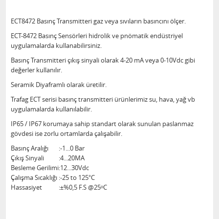
ECT8472 Basınç Transmitteri gaz veya sıvıların basıncını ölçer.
ECT-8472 Basınç Sensörleri hidrolik ve pnömatik endüstriyel
uygulamalarda kullanabilirsiniz.
Basınç Transmitteri çıkış sinyali olarak 4-20 mA veya 0-10Vdc gibi
değerler kullanılır.
Seramik Diyaframlı olarak üretilir.
Trafag ECT serisi basınç transmitteri ürünlerimiz su, hava, yağ vb
uygulamalarda kullanılabilir.
IP65 / IP67 korumaya sahip standart olarak sunulan paslanmaz
gövdesi ise zorlu ortamlarda çalışabilir.
Basınç Aralığı
:
-1...0 Bar
Çıkış Sinyali
:
4...20MA
Besleme Gerilimi
:
12...30Vdc
Çalışma Sıcaklığı
:
-25 to 125°C
Hassasiyet
:
±%0,5 F.S @25ᵒC