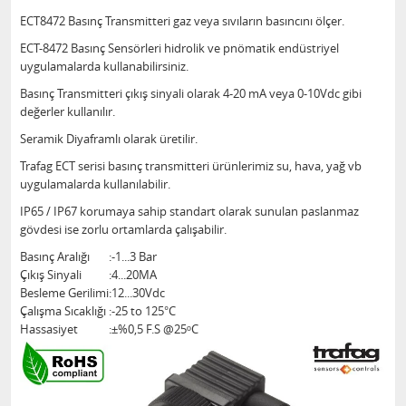
ECT8472 Basınç Transmitteri gaz veya sıvıların basıncını ölçer.
ECT-8472 Basınç Sensörleri hidrolik ve pnömatik endüstriyel
uygulamalarda kullanabilirsiniz.
Basınç Transmitteri çıkış sinyali olarak 4-20 mA veya 0-10Vdc gibi
değerler kullanılır.
Seramik Diyaframlı olarak üretilir.
Trafag ECT serisi basınç transmitteri ürünlerimiz su, hava, yağ vb
uygulamalarda kullanılabilir.
IP65 / IP67 korumaya sahip standart olarak sunulan paslanmaz
gövdesi ise zorlu ortamlarda çalışabilir.
Basınç Aralığı
:
-1...3 Bar
Çıkış Sinyali
:
4...20MA
Besleme Gerilimi
:
12...30Vdc
Çalışma Sıcaklığı
:
-25 to 125°C
Hassasiyet
:
±%0,5 F.S @25ᵒC