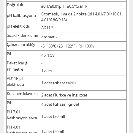
Doğruluk
±0,1/±0,01pH ; ±0,5ºC/±1ºF
Otomatik, 1 ya da 2 nokta (pH 4.01/7.01/10.01 ~
pH kalibrasyonu
4.01/6.86/9.18)
pH elektrodu
AD11P
Sıcaklık denkleme
otomatik
Çalışma sıcaklığı
-5 ~ 50°C (23 ~122°F); RH 100%
Pil
4 x 1,5V
Paket İçeriği
-
Ph metre
1 adet
AD11P pH
1 adet (cihaza takılı)
elektrodu
Kullanım kılavuzu
2 adet (Türkçe ve İngilizce)
Pil
4 adet (cihazın içinde)
PH 7.01
1 adet (20 ml)
Kalibrasyon sıvısı
PH 4.01
1 adet (20ml)