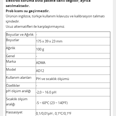
Elektrod koruma sıvısı pakete dahil değildir, ayrıca
satılmaktadır.
Prob kısmı su geçirmezdir.
Ürünün ingilizce, türkçe kullanım kılavuzu ve kalibrasyon talimatı
içindedir.
Ucuz alternatifleri ile karşılaştırmayınız.
Boyutlar ve Ağırlık
-
Boyutlar
175 x 39 x 23 mm
Ağırlık
100 g
Genel
-
Marka
ADWA
Model
AD12
Kullanım alanları
PH ve sıcaklık ölçümü
Özellikler
-
pH ölçüm aralığı
-2,0 ~ 16.0 pH
Sıcaklık ölçüm
-5 ~ 60ºC (23 ~ 140ºF)
aralığı
Hassasiyet
0,1/0,01pH ; 0,1ºC/0,1ºF