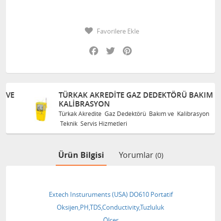
Favorilere Ekle
Facebook
Twitter
Pinterest
TÜRKAK AKREDITE GAZ DEDEKTÖRÜ BAKIM VE
KALIBRASYON
Türkak Akredite Gaz Dedektörü Bakım ve Kalibrasyon
Teknik Servis Hizmetleri
Ürün Bilgisi
Yorumlar
(0)
Extech Insturuments (USA) DO610 Portatif
Oksijen,PH,TDS,Conductivity,Tuzluluk
Ölçer