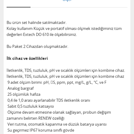
Bu ürün set halinde satılmaktadır.
Kolay kullanım Küçük ve portatif olması ölçmek istediğiminiz tüm
değerleri Extech DO 610 ile ölçebilirsiniz.
Bu Paket 2 Cihazdan oluşmaktadır.
İlk cihaz ve özellikleri
İletkenlik, TDS, tuzluluk, pH ve sıcaklık ölçümleri için kombine cihaz.
İletkenlik, TDS, tuzluluk, pH ve sıcaklık ölçümleri için kombine cihaz
9 adet ölçüm birimi: pH, S, ppm, ppt, mg/L, g/L, °C, ve F
Analog bargraf
25 ölçümlük hafıza
0,4 ile 1,0 arası ayarlanabilir TDS iletkenlik oranı
Sabit 0,5 tuzluluk katsayısı
Ölçüme devam etmesine olanak sağlayan, probun değişim
zamanını belirten RENEW özelliği
Veri tutma, otomatik kapanma ve düzük batarya uyarısı
Su geçirmez IP67 koruma sınıflı gövde