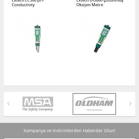
Extech EC500 pH-
Extech DO600 Çözünmüş
Conductivty
Oksijen Metre
Kampanya ve İndirimlerden Haberdar Olun!