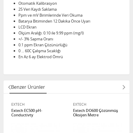
Otomatik Kalibrasyon
25 Veri Kaydı Saklama
Ppm ve mV Birimlerinde Veri Okuma
Batarya Bitiminden 12 Dakika Önce Uyarı
LCD Ekran
Ölçüm Aralığı: 0.10 ile 9.99 ppm (mg/l)
+/- 3% Sapma Oranı
0.1 ppm Ekran Çözünürlüğü
0 ... 60C Çalışma Sıcaklığı
En Az 6 ay Elektrod Ömrü
Benzer Ürünler
EXTECH
EXTECH
Extech EC500 pH-
Extech DO600 Çözünmüş
Conductivty
Oksijen Metre