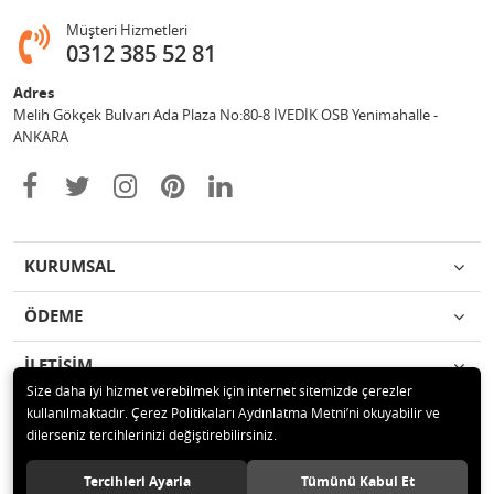
Müşteri Hizmetleri
0312 385 52 81
Adres
Melih Gökçek Bulvarı Ada Plaza No:80-8 İVEDİK OSB Yenimahalle -
ANKARA
KURUMSAL
ÖDEME
İLETİŞİM
Size daha iyi hizmet verebilmek için internet sitemizde çerezler
kullanılmaktadır. Çerez Politikaları Aydınlatma Metni’ni okuyabilir ve
© 2020 ESA ÖLÇÜM VE TEST CİHAZLARI ELEKTRONİK SAN TİC LTD ŞTİ
dilerseniz tercihlerinizi değiştirebilirsiniz.
Tüm hakları saklıdır.
Tercihleri Ayarla
Tümünü Kabul Et