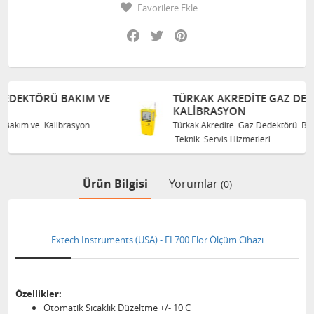
Favorilere Ekle
Facebook
Twitter
Pinterest
M VE
TÜRKAK AKREDITE GAZ DEDEKTÖRÜ BAKIM V
KALIBRASYON
n
Türkak Akredite Gaz Dedektörü Bakım ve Kalibrasyon
Teknik Servis Hizmetleri
Ürün Bilgisi
Yorumlar
(0)
Extech Instruments (USA) - FL700 Flor Ölçüm Cihazı
Özellikler:
Otomatik Sıcaklık Düzeltme +/- 10 C