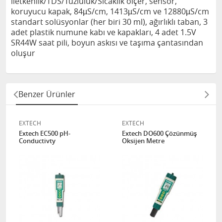
iletkenlik/TDS/Tuzluluk/Sıcaklık ölçer, sensör,
koruyucu kapak, 84µS/cm, 1413µS/cm ve 12880µS/cm
standart solüsyonlar (her biri 30 ml), ağırlıklı taban, 3
adet plastik numune kabı ve kapakları, 4 adet 1.5V
SR44W saat pili, boyun askısı ve taşıma çantasından
oluşur
Benzer Ürünler
EXTECH
EXTECH
Extech EC500 pH-
Extech DO600 Çözünmüş
Conductivty
Oksijen Metre