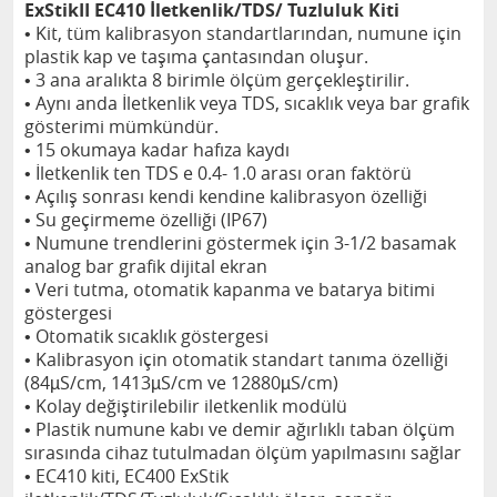
ExStikII EC410 İletkenlik/TDS/ Tuzluluk Kiti
• Kit, tüm kalibrasyon standartlarından, numune için
plastik kap ve taşıma çantasından oluşur.
• 3 ana aralıkta 8 birimle ölçüm gerçekleştirilir.
• Aynı anda İletkenlik veya TDS, sıcaklık veya bar grafik
gösterimi mümkündür.
• 15 okumaya kadar hafıza kaydı
• İletkenlik ten TDS e 0.4- 1.0 arası oran faktörü
• Açılış sonrası kendi kendine kalibrasyon özelliği
• Su geçirmeme özelliği (IP67)
• Numune trendlerini göstermek için 3-1/2 basamak
analog bar grafik dijital ekran
• Veri tutma, otomatik kapanma ve batarya bitimi
göstergesi
• Otomatik sıcaklık göstergesi
• Kalibrasyon için otomatik standart tanıma özelliği
(84µS/cm, 1413µS/cm ve 12880µS/cm)
• Kolay değiştirilebilir iletkenlik modülü
• Plastik numune kabı ve demir ağırlıklı taban ölçüm
sırasında cihaz tutulmadan ölçüm yapılmasını sağlar
• EC410 kiti, EC400 ExStik