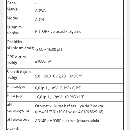
Genel
-
Marka
ADWA
Model
AD14
Kullanım
PH, ORP ve sıcaklık ölçümü
alanları
Özellikler
-
pH ölçüm aralığı
-2.00 ~ 16,00 pH
ORP ölçüm
±1000mV
aralığı
Sıcaklık ölçüm
5.0 ~ 60.0 ºC / 23.0 ~ 140.0 ºF
aralığı
Hassasiyet
0,01pH ; 1mV ; 0,1ºC / 0,1ºF
Hata payı
±0,01pH ; ±2mV ; ±0,5ºC/±1ºF
pH
Otomatik, iki set hafızalı 1 ya da 2 nokta
kalibrasyonu
(pH4.01/7.01/10.01 ya da 4.01/6.86/9.18)
pH elektrodu
AD14P pH/ORP elektrot (cihaza takılı)
Sıcaklık