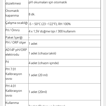
pH okumaları için otomatik
düzeltmesi
Otomatik
8 dk.
kapanma
Çalışma sıcaklığı
-5 ~ 50°C (23 ~122°F); RH 100%
Pil / Ömrü
4 x 1,5V düğme tipi / 300 kullanım
Paket İçeriği
-
PH / ORP ölçer
1 adet
AD14P pH/ORP
1 adet (cihaza takılı)
elektrodu
Pil
4 adet (cihazın içinde)
PH 7.01
Kalibrasyon
1 adet (20 ml)
sıvısı
PH 4.01
Kalibrasyon
1 adet (20ml)
sıvısı
Kullanma