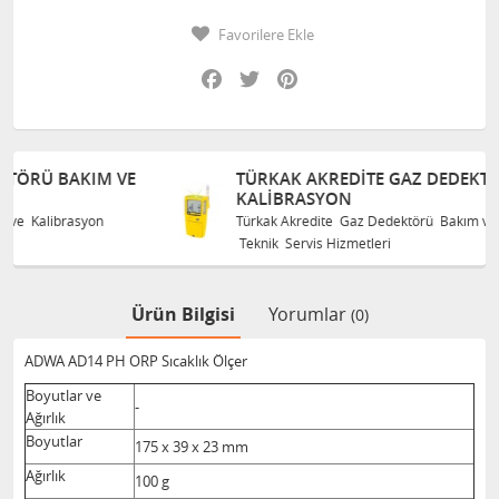
Favorilere Ekle
Facebook
Twitter
Pinterest
E
TÜRKAK AKREDITE GAZ DEDEKTÖRÜ BAKIM VE
KALIBRASYON
Türkak Akredite Gaz Dedektörü Bakım ve Kalibrasyon
Teknik Servis Hizmetleri
Ürün Bilgisi
Yorumlar
(0)
ADWA AD14 PH ORP Sıcaklık Ölçer
Boyutlar ve
-
Ağırlık
Boyutlar
175 x 39 x 23 mm
Ağırlık
100 g