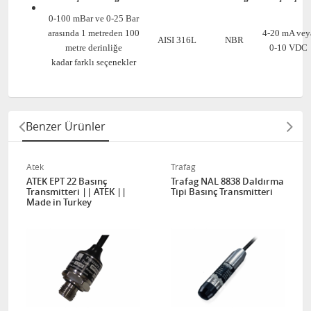
0-100 mBar ve 0-25 Bar
arasında 1 metreden 100
4-20 mA vey
AISI 316L
NBR
metre derinliğe
0-10 VDC
kadar farklı seçenekler
Benzer Ürünler
Atek
Trafag
ATEK EPT 22 Basınç
Trafag NAL 8838 Daldırma
Transmitteri || ATEK ||
Tipi Basınç Transmitteri
Made in Turkey