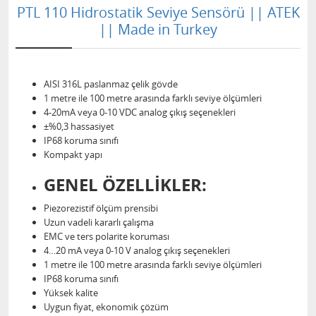
PTL 110 Hidrostatik Seviye Sensörü || ATEK
|| Made in Turkey
AISI 316L paslanmaz çelik gövde
1 metre ile 100 metre arasında farklı seviye ölçümleri
4-20mA veya 0-10 VDC analog çıkış seçenekleri
±%0,3 hassasiyet
IP68 koruma sınıfı
Kompakt yapı
GENEL ÖZELLİKLER:
Piezorezistif ölçüm prensibi
Uzun vadeli kararlı çalışma
EMC ve ters polarite koruması
4…20 mA veya 0-10 V analog çıkış seçenekleri
1 metre ile 100 metre arasında farklı seviye ölçümleri
IP68 koruma sınıfı
Yüksek kalite
Uygun fiyat, ekonomik çözüm