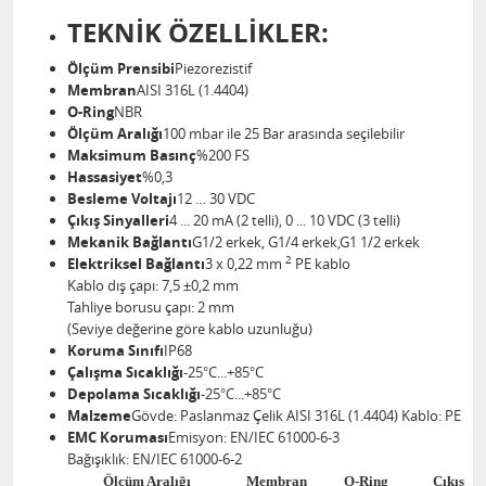
TEKNİK ÖZELLİKLER:
Ölçüm Prensibi
Piezorezistif
Membran
AISI 316L (1.4404)
O-Ring
NBR
Ölçüm Aralığı
100 mbar ile 25 Bar arasında seçilebilir
Maksimum Basınç
%200 FS
Hassasiyet
%0,3
Besleme Voltajı
12 … 30 VDC
Çıkış Sinyalleri
4 ... 20 mA (2 telli), 0 ... 10 VDC (3 telli)
Mekanik Bağlantı
G1/2 erkek, G1/4 erkek,G1 1/2 erkek
2
Elektriksel Bağlantı
3 x 0,22 mm
PE kablo
Kablo dış çapı: 7,5 ±0,2 mm
Tahliye borusu çapı: 2 mm
(Seviye değerine göre kablo uzunluğu)
Koruma Sınıfı
IP68
Çalışma Sıcaklığı
-25°C...+85°C
Depolama Sıcaklığı
-25°C...+85°C
Malzeme
Gövde: Paslanmaz Çelik AISI 316L (1.4404) Kablo: PE
EMC Koruması
Emisyon: EN/IEC 61000-6-3
Bağışıklık: EN/IEC 61000-6-2
Ölçüm Aralığı
Membran
O-Ring
Çıkış