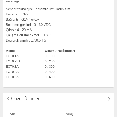
seçeneği
Sensör teknolojisi : seramik üstü kalın film
Koruma : IP65
Bağlantı : G1/4" erkek
Besleme gerilimi : 9...30 VDC
Çıkış : 4...20 mA
Çalışma ortamı : -25°C...+85°C
Doğruluk sınıfı : ±%0.5 FS
Model
Ölçüm Aralığı(mbar)
ECT0.1A
0...100
ECT0.25A
0...250
ECT0.3A
0...300
ECT0.4A
0...400
ECT0.6A
0...600
Benzer Ürünler
Atek
Trafag