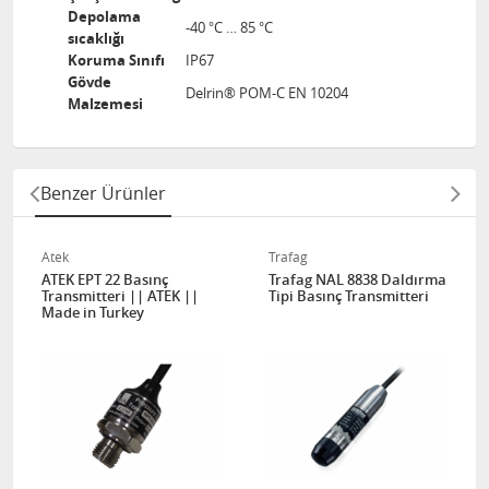
Depolama
-40 °C … 85 °C
sıcaklığı
Koruma Sınıfı
IP67
Gövde
Delrin® POM-C EN 10204
Malzemesi
Benzer Ürünler
Atek
Trafag
ATEK EPT 22 Basınç
Trafag NAL 8838 Daldırma
Transmitteri || ATEK ||
Tipi Basınç Transmitteri
Made in Turkey