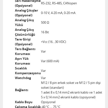
Seri Haberleşme
RS-232, RS-485, CANopen
(Opsiyonel)
Analog Çıkışlar
0-10 V, 4-20 mA, 0-20 mA
(Opsiyonel)
Analog Çıkış
500 Ω
Yükü
Analog Çıkış
16 Bit
Çözünürlüğü
Tare Girişi
+Vcc (16…30 VDC)
(Opsiyonel)
Ters Bağlantı
Var
Koruması
Aşırı Yük
Var (600 mA)
Koruması
Sıcaklık
Var
Kompanzasyonu
Watchdog
Var
M12 / 8 pin erkek soket ve M12 / 5 pin dişi
soket (standart)
Bağlantı
1 adet 8 x 0,14 mm2 ekranlı kablo ve 1 adet
5 x 0,14 mm2 ekranlı kablo (opsiyonel)
Kablo Boyu
Opsiyonel
Çalışma Sıcaklığı
-40 °C … 75 °C