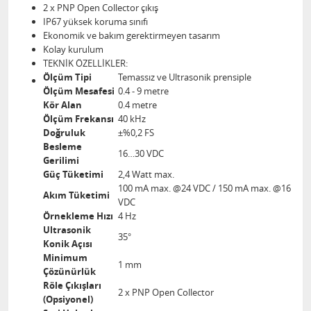
2 x PNP Open Collector çıkış
IP67 yüksek koruma sınıfı
Ekonomik ve bakım gerektirmeyen tasarım
Kolay kurulum
TEKNİK ÖZELLİKLER:
Ölçüm Tipi
Temassız ve Ultrasonik prensiple
Ölçüm Mesafesi
0.4 - 9 metre
Kör Alan
0.4 metre
Ölçüm Frekansı
40 kHz
Doğruluk
±%0,2 FS
Besleme
16…30 VDC
Gerilimi
Güç Tüketimi
2,4 Watt max.
100 mA max. @24 VDC / 150 mA max. @16
Akım Tüketimi
VDC
Örnekleme Hızı
4 Hz
Ultrasonik
35°
Konik Açısı
Minimum
1 mm
Çözünürlük
Röle Çıkışları
2 x PNP Open Collector
(Opsiyonel)