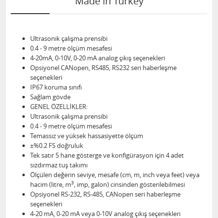
Made in Turkey
Ultrasonik çalışma prensibi
0.4 - 9 metre ölçüm mesafesi
4-20mA, 0-10V, 0-20 mA analog çıkış seçenekleri
Opsiyonel CANopen, RS485, RS232 seri haberleşme
seçenekleri
IP67 koruma sınıfı
Sağlam gövde
GENEL ÖZELLİKLER:
Ultrasonik çalışma prensibi
0.4 - 9 metre ölçüm mesafesi
Temassız ve yüksek hassasiyette ölçüm
±%0.2 FS doğruluk
Tek satır 5 hane gösterge ve konfigürasyon için 4 adet
sızdırmaz tuş takımı
Ölçülen değerin seviye, mesafe (cm, m, inch veya feet) veya
3
hacim (litre, m
, imp, galon) cinsinden gösterilebilmesi
Opsiyonel RS-232, RS-485, CANopen seri haberleşme
seçenekleri
4-20 mA, 0-20 mA veya 0-10V analog çıkış seçenekleri