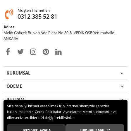
Müşteri Hizmetleri
0312 385 52 81
Adres
Melih Gökçek Bulvarı Ada Plaza No:80-8 İVEDİK OSB Yenimahalle -
ANKARA
KURUMSAL
ÖDEME
İLETİŞİM
Size daha iyi hizmet verebilmek için internet sitemizde çerezler
kullanılmaktadır. Çerez Politikaları Aydınlatma Metni’ni okuyabilir ve
© 2020 ESA ÖLÇÜM VE TEST CİHAZLARI ELEKTRONİK SAN TİC LTD ŞTİ
dilerseniz tercihlerinizi değiştirebilirsiniz.
Tüm hakları saklıdır.
Tercihleri Ayarla
Tümünü Kabul Et