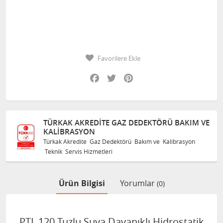
Favorilere Ekle
Facebook
Twitter
Pinterest
TÜRKAK AKREDITE GAZ DEDEKTÖRÜ BAKIM VE
TÜR
KALIBRASYON
KAL
ürkak Akredite Gaz Dedektörü Bakım ve Kalibrasyon
Türk
eknik Servis Hizmetleri
Tekni
Ürün Bilgisi
Yorumlar
(0)
PTL 120 Tuzlu Suya Dayanıklı Hidrostatik