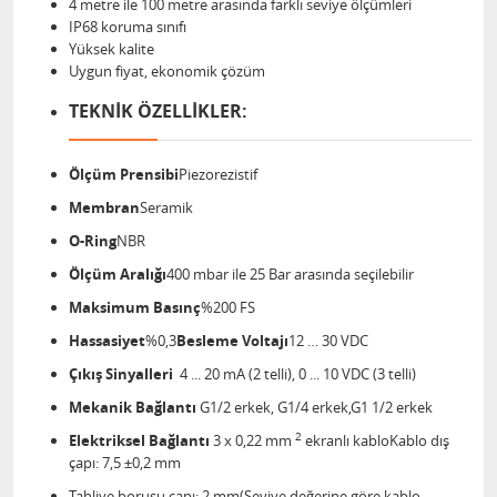
4 metre ile 100 metre arasında farklı seviye ölçümleri
IP68 koruma sınıfı
Yüksek kalite
Uygun fiyat, ekonomik çözüm
TEKNİK ÖZELLİKLER:
Ölçüm Prensibi
Piezorezistif
Membran
Seramik
O-Ring
NBR
Ölçüm Aralığı
400 mbar ile 25 Bar arasında seçilebilir
Maksimum Basınç
%200 FS
Hassasiyet
%0,3
Besleme Voltajı
12 … 30 VDC
Çıkış Sinyalleri
4 ... 20 mA (2 telli), 0 ... 10 VDC (3 telli)
Mekanik Bağlantı
G1/2 erkek, G1/4 erkek,G1 1/2 erkek
2
Elektriksel Bağlantı
3 x 0,22 mm
ekranlı kabloKablo dış
çapı: 7,5 ±0,2 mm
Tahliye borusu çapı: 2 mm(Seviye değerine göre kablo