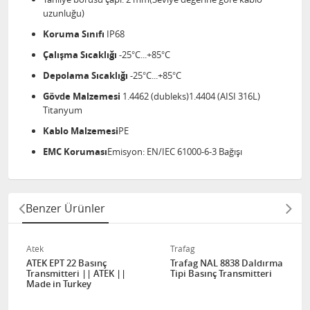
uzunluğu)
Koruma Sınıfı
IP68
Çalışma Sıcaklığı
-25°C...+85°C
Depolama Sıcaklığı
-25°C...+85°C
Gövde Malzemesi
1.4462 (dubleks)1.4404 (AISI 316L)
Titanyum
Kablo Malzemesi
PE
EMC Koruması
Emisyon: EN/IEC 61000-6-3 Bağışı
Benzer Ürünler
Atek
Trafag
ATEK EPT 22 Basınç
Trafag NAL 8838 Daldırma
Transmitteri || ATEK ||
Tipi Basınç Transmitteri
Made in Turkey