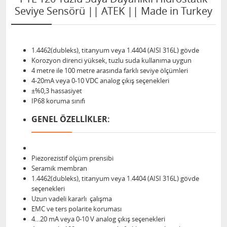
Seviye Sensörü || ATEK || Made in Turkey
1.4462(dubleks), titanyum veya 1.4404 (AISI 316L) gövde
Korozyon direnci yüksek, tuzlu suda kullanıma uygun
4 metre ile 100 metre arasında farklı seviye ölçümleri
4-20mA veya 0-10 VDC analog çıkış seçenekleri
±%0,3 hassasiyet
IP68 koruma sınıfı
GENEL ÖZELLİKLER:
Piezorezistif ölçüm prensibi
Seramik membran
1.4462(dubleks), titanyum veya 1.4404 (AISI 316L) gövde
seçenekleri
Uzun vadeli kararlı çalışma
EMC ve ters polarite koruması
4…20 mA veya 0-10 V analog çıkış seçenekleri