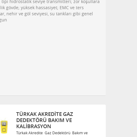
ipi hidrostatik seviye transmitteri; zor koşullara
lik gövde; yüksek hassasiyet; EMC ve ters
r, nehir ve göl seviyesi, su tankları gibi genel
ygun
TÜRKAK AKREDITE GAZ
T
DEDEKTÖRÜ BAKIM VE
D
KALIBRASYON
K
Türkak Akredite Gaz Dedektörü Bakım ve
T