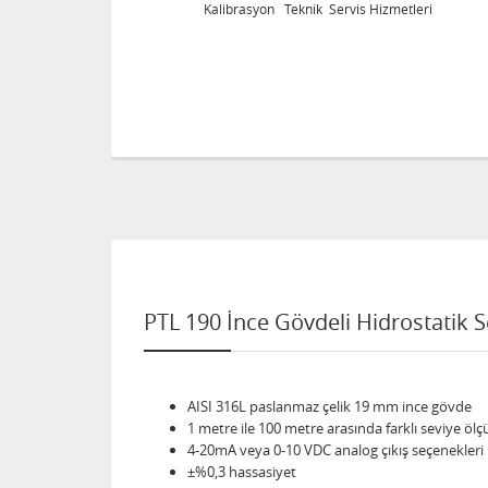
leri
Kalibrasyon Teknik Servis Hizmetleri
PTL 190 İnce Gövdeli Hidrostatik 
AISI 316L paslanmaz çelik 19 mm ince gövde
1 metre ile 100 metre arasında farklı seviye ölç
4-20mA veya 0-10 VDC analog çıkış seçenekleri
±%0,3 hassasiyet