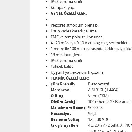
IP68 koruma sınıfı
Kompakt yapı
GENEL ÖZELLİKLER:
Piezorezistif ölçüm prensibi
Uzun vadeli kararlı çalışma
EMC ve ters polarite koruması
4…20 mA veya 0-10 V analog çıkış seçenekleri
1 metre ile 100 metre arasında farklı seviye ölç
19 mm ince gövde
IP68 koruma sınıfı
Yüksek kalite
Uygun fiyat, ekonomik çözüm
TEKNİK ÖZELLİKLER:
çüm Prensibi
Piezorezistif
Membran
AISI 316L (1.4404)
O-Ring
Viton (FKM)
Ölçüm Aralığı
100 mbar ile 25 Bar arasın
Maksimum Basınç
%200 FS
Hassasiyet
%0,3
Besleme Voltajı
12 … 30 VDC
Çıkış Sinyalleri
4 ... 20 mA (2 telli), 0 ... 10
2
3 x 0,22 mm
PE kablo