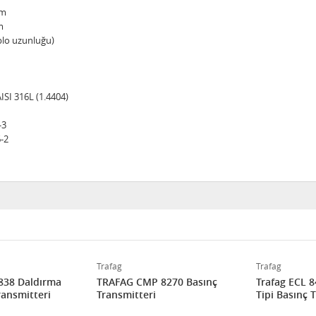
mm
m
blo uzunluğu)
ISI 316L (1.4404)
-3
6-2
Trafag
Trafag
838 Daldırma
TRAFAG CMP 8270 Basınç
Trafag ECL 
ransmitteri
Transmitteri
Tipi Basınç 