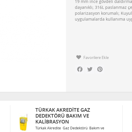
19 mm ince gövdeli daldırma t
dayanıklı; 316L paslanmaz çe
polarizasyon korumalı; Kuyula
uygulamalarda kullanıma u
Favorilere Ekle
Facebook
Twitter
Pinterest
TÜRKAK AKREDITE GAZ
DEDEKTÖRÜ BAKIM VE
KALIBRASYON
Türkak Akredite Gaz Dedektörü Bakım ve