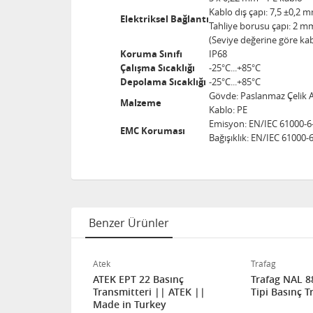
Kablo dış çapı: 7,5 ±0,2 
Elektriksel Bağlantı
Tahliye borusu çapı: 2 m
(Seviye değerine göre ka
Koruma Sınıfı
IP68
Çalışma Sıcaklığı
-25°C...+85°C
Depolama Sıcaklığı
-25°C...+85°C
Gövde: Paslanmaz Çelik A
Malzeme
Kablo: PE
Emisyon: EN/IEC 61000-6
EMC Koruması
Bağışıklık: EN/IEC 61000-
Benzer Ürünler
Atek
Trafag
Basınç
ATEK EPT 22 Basınç
Trafag NAL 8
|| Made in
Transmitteri || ATEK ||
Tipi Basınç T
Made in Turkey