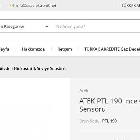
4
info@esaelektronik.net
TÜRKAK A
Sayfa
Hakkımızda
İletişim
TÜRKAK AKREDİTE Gaz Dedek
Gövdeli Hidrostatik Seviye Sensörü
Atek
ATEK PTL 190 İnce 
Sensörü
Ürün Kodu
PTL 190