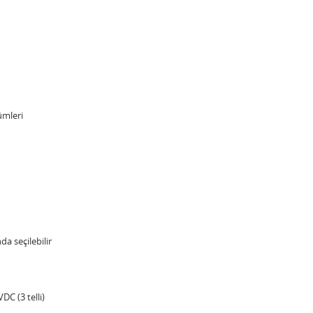
ümleri
da seçilebilir
 VDC (3 telli)