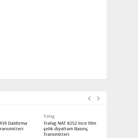
Trafag
Trafag
8439 Daldırma
Trafag NAT 8252 İnce film
Trafag ECT 
Transmitteri
çelik diyafram Basınç
basınçlar iç
Transmitteri
Transmitter