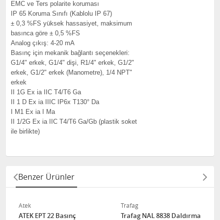
EMC ve Ters polarite koruması
IP 65 Koruma Sınıfı (Kablolu IP 67)
± 0,3 %FS yüksek hassasiyet, maksimum
basınca göre ± 0,5 %FS
Analog çıkış: 4-20 mA
Basınç için mekanik bağlantı seçenekleri:
G1/4" erkek, G1/4" dişi, R1/4" erkek, G1/2"
erkek, G1/2" erkek (Manometre), 1/4 NPT"
erkek
II 1G Ex ia IIC T4/T6 Ga
II 1 D Ex ia IIIC IP6x T130° Da
I M1 Ex ia I Ma
II 1/2G Ex ia IIC T4/T6 Ga/Gb (plastik soket
ile birlikte)
Benzer Ürünler
Atek
Trafag
ATEK EPT 22 Basınç
Trafag NAL 8838 Daldırma