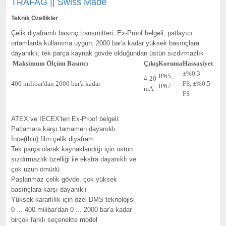
TRAFAG || Swiss Made
Teknik Özellikler
Çelik diyaframlı basınç transmitteri; Ex-Proof belgeli, patlayıcı
ortamlarda kullanıma uygun; 2000 bar'a kadar yüksek basınçlara
dayanıklı; tek parça kaynak gövde olduğundan üstün sızdırmazlık
Maksimum Ölçüm Basıncı
Çıkış
Koruma
Hassasiyet
±%0.3
IP65,
4-20
400 milibar'dan 2000 bar'a kadar
FS, ±%0.5
IP67
mA
FS
ATEX ve IECEX'ten Ex-Proof belgeli:
Patlamara karşı tamamen dayanıklı
İnce(thin) film çelik diyafram
Tek parça olarak kaynaklandığı için üstün
sızdırmazlık özelliği ile ekstra dayanıklı ve
çok uzun ömürlü
Paslanmaz çelik gövde, çok yüksek
basınçlara karşı dayanıklı
Yüksek kararlılık için özel DMS teknolojisi
0 ... 400 milibar'dan 0 ... 2000 bar'a kadar
birçok farklı seçenekte model