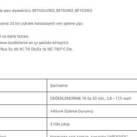
iyole alev dedektörü: BF150UVIR2, BF150IR2, BF150IR3.
anslı 32 bit yüksek hassasiyetli veri işleme çipi.
 ve daha fazlası.
özelliklerini en iyi şekilde birleştirir.
ifika: Ex db IIC T6 Gb/Ex tb IIIC T80°C Db.
Şartname
DEĞERLENDİRME 18 ila 30 Vdc, 2,8 – 17,5 watt
≤45mA (İzleme Durumu)
2 röle çıkışı
lesi
Normalde açık kontak, kapasite 1A@30VDC