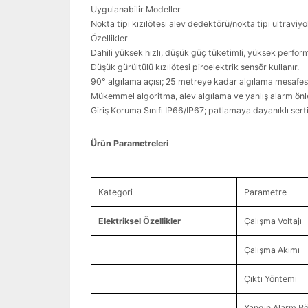
Uygulanabilir Modeller
Nokta tipi kızılötesi alev dedektörü/nokta tipi ultrav
Özellikler
Dahili yüksek hızlı, düşük güç tüketimli, yüksek perform
Düşük gürültülü kızılötesi piroelektrik sensör kullanır.
90° algılama açısı; 25 metreye kadar algılama mesafesi
Mükemmel algoritma, alev algılama ve yanlış alarm önleme 
Giriş Koruma Sınıfı IP66/IP67; patlamaya dayanıklı sert
Ürün Parametreleri
Kategori
Parametre
Elektriksel Özellikler
Çalışma Voltajı
Çalışma Akımı
Çıktı Yöntemi
Yangın Alarm Rö