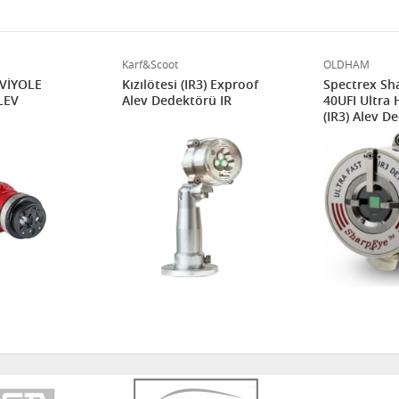
Karf&Scoot
OLDHAM
VİYOLE
Kızılötesi (IR3) Exproof
Spectrex Sh
LEV
Alev Dedektörü IR
40UFI Ultra H
(IR3) Alev D