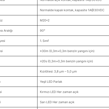
Normalde kapalı kontak, kapasite 1A@30VDC
üz
M20*2
ı Aralığı
90°
yesi
1. Sınıf
si
≥30m (0,3m×0,3m benzin yangını için)
≤20s (0,3m×0,3m benzin yangını için)
Kızılötesi: 3,8 μm – 5,0 μm
ı
Yeşil LED Parlak
si
Kırmızı LED Her zaman açık
i
Sarı LED Her zaman açık