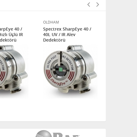
OLDHAM
OLDHAM
arpEye 40 /
Spectrex SharpEye 40 /
Spectrex Sh
ızlı Üçlü IR
40L UV / IR Alev
40M Multi-I
edektörü
Dedektörü
Alev Dedek