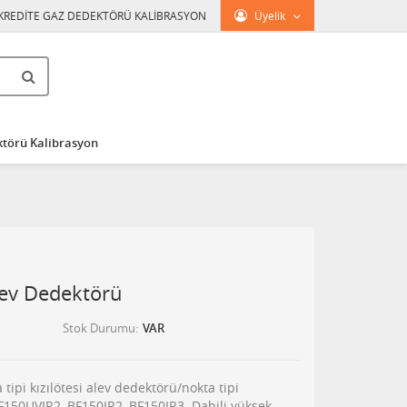
KREDİTE GAZ DEDEKTÖRÜ KALİBRASYON
Üyelik
törü Kalibrasyon
lev Dedektörü
Stok Durumu
VAR
tipi kızılötesi alev dedektörü/nokta tipi
BF150UVIR2, BF150IR2, BF150IR3. Dahili yüksek