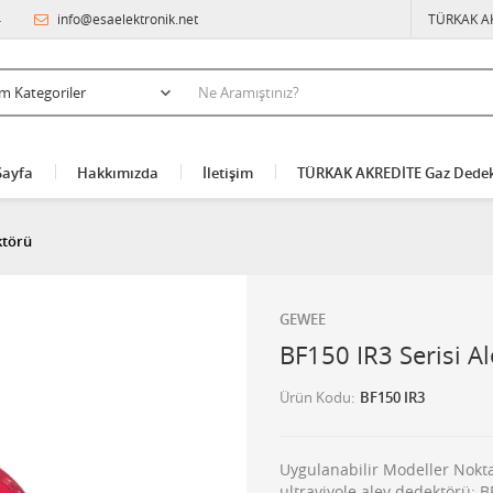
4
info@esaelektronik.net
TÜRKAK A
Sayfa
Hakkımızda
İletişim
TÜRKAK AKREDİTE Gaz Dedek
ktörü
GEWEE
BF150 IR3 Serisi A
Ürün Kodu
BF150 IR3
Uygulanabilir Modeller Nokta 
ultraviyole alev dedektörü: 