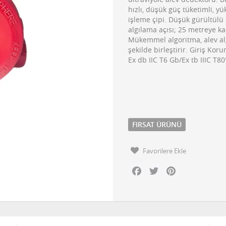
hızlı, düşük güç tüketimli, y
işleme çipi. Düşük gürültülü k
algılama açısı; 25 metreye k
Mükemmel algoritma, alev alg
şekilde birleştirir. Giriş Kor
Ex db IIC T6 Gb/Ex tb IIIC T8
FIRSAT ÜRÜNÜ
Favorilere Ekle
Facebook
Twitter
Pinterest