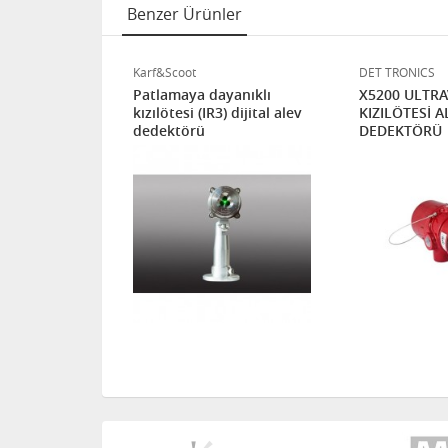
Benzer Ürünler
Karf&Scoot
DET TRONICS
SPEKTRUMLU
Patlamaya dayanıklı
X5200 ULTRA
R) HİDROJEN
kızılötesi (IR3) dijital alev
KIZILÖTESİ A
TÖRÜ
dedektörü
DEDEKTÖRÜ