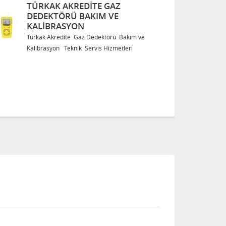
TÜRKAK AKREDITE GAZ
T
DEDEKTÖRÜ BAKIM VE
D
KALIBRASYON
K
Türkak Akredite Gaz Dedektörü Bakım ve
Tü
Kalibrasyon Teknik Servis Hizmetleri
Ka