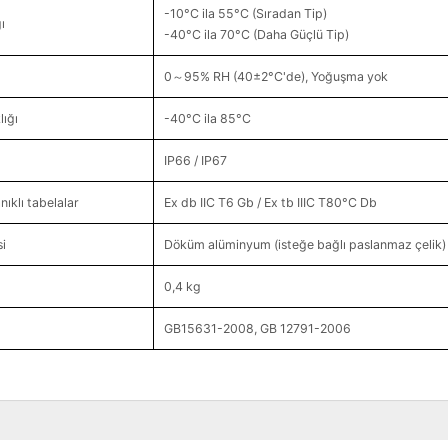
-10°C ila 55°C (Sıradan Tip)
ı
-40°C ila 70°C (Daha Güçlü Tip)
0～95% RH (40±2°C'de), Yoğuşma yok
ığı
-40°C ila 85°C
IP66 / IP67
ıklı tabelalar
Ex db IIC T6 Gb / Ex tb IIIC T80°C Db
i
Döküm alüminyum (isteğe bağlı paslanmaz çelik)
0,4 kg
GB15631-2008, GB 12791-2006