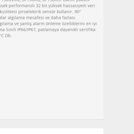
üksek performanslı 32 bit yüksek hassasiyetli veri
ızılötesi piroelektrik sensör kullanır. 90°
adar algılama mesafesi ve daha fazlası.
ılama ve yanlış alarm önleme özelliklerini en iyi
uma Sınıfı IP66/IP67; patlamaya dayanıklı sertifika:
0°C Db.