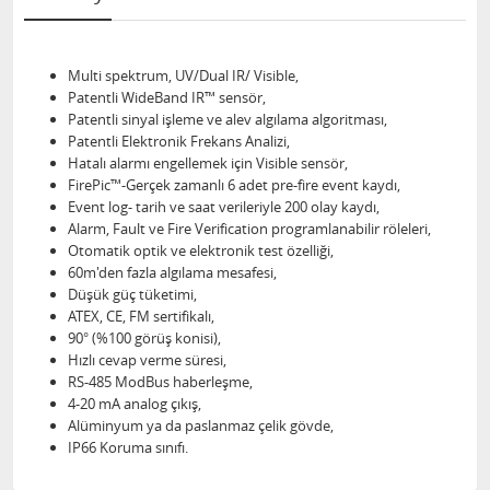
Multi spektrum, UV/Dual IR/ Visible,
Patentli WideBand IR™ sensör,
Patentli sinyal işleme ve alev algılama algoritması,
Patentli Elektronik Frekans Analizi,
Hatalı alarmı engellemek için Visible sensör,
FirePic™-Gerçek zamanlı 6 adet pre-fire event kaydı,
Event log- tarih ve saat verileriyle 200 olay kaydı,
Alarm, Fault ve Fire Verification programlanabilir röleleri,
Otomatik optik ve elektronik test özelliği,
60m'den fazla algılama mesafesi,
Düşük güç tüketimi,
ATEX, CE, FM sertifikalı,
90° (%100 görüş konisi),
Hızlı cevap verme süresi,
RS-485 ModBus haberleşme,
4-20 mA analog çıkış,
Alüminyum ya da paslanmaz çelik gövde,
IP66 Koruma sınıfı.