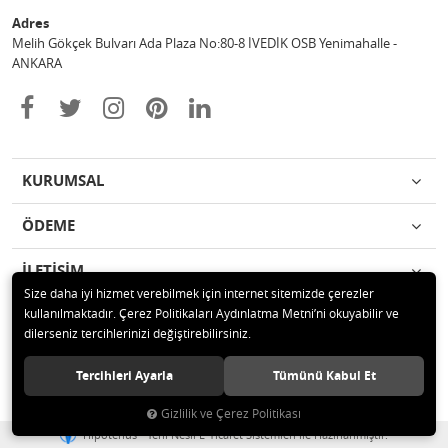
Adres
Melih Gökçek Bulvarı Ada Plaza No:80-8 İVEDİK OSB Yenimahalle -
ANKARA
KURUMSAL
ÖDEME
İLETİŞİM
Size daha iyi hizmet verebilmek için internet sitemizde çerezler
kullanılmaktadır. Çerez Politikaları Aydınlatma Metni’ni okuyabilir ve
© 2020 ESA ÖLÇÜM VE TEST CİHAZLARI ELEKTRONİK SAN TİC LTD ŞTİ
dilerseniz tercihlerinizi değiştirebilirsiniz.
Tüm hakları saklıdır.
Tercihleri Ayarla
Tümünü Kabul Et
Gizlilik ve Çerez Politikası
®
Hipotenüs
Yeni Nesil E-Ticaret Sistemleri ile Hazırlanmıştır.