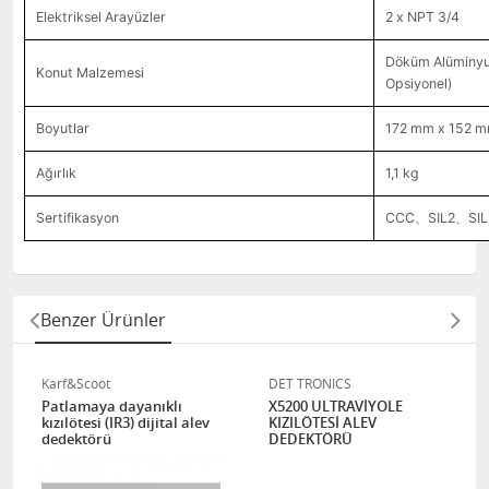
Elektriksel Arayüzler
2 x NPT 3/4
Döküm Alüminyu
Konut Malzemesi
Opsiyonel)
Boyutlar
172 mm x 152 
Ağırlık
1,1 kg
Sertifikasyon
CCC、SIL2、SIL
Benzer Ürünler
Karf&Scoot
DET TRONICS
Patlamaya dayanıklı
X5200 ULTRAVİYOLE
kızılötesi (IR3) dijital alev
KIZILÖTESİ ALEV
dedektörü
DEDEKTÖRÜ