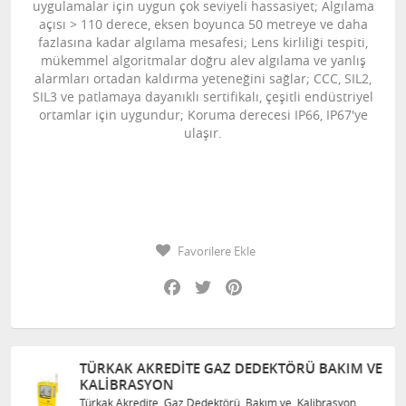
uygulamalar için uygun çok seviyeli hassasiyet; Algılama
açısı > 110 derece, eksen boyunca 50 metreye ve daha
fazlasına kadar algılama mesafesi; Lens kirliliği tespiti,
mükemmel algoritmalar doğru alev algılama ve yanlış
alarmları ortadan kaldırma yeteneğini sağlar; CCC, SIL2,
SIL3 ve patlamaya dayanıklı sertifikalı, çeşitli endüstriyel
ortamlar için uygundur; Koruma derecesi IP66, IP67'ye
ulaşır.
Favorilere Ekle
Facebook
Twitter
Pinterest
TÜRKAK AKREDITE GAZ DEDEKTÖRÜ BAKIM VE
KALIBRASYON
Türkak Akredite Gaz Dedektörü Bakım ve Kalibrasyon