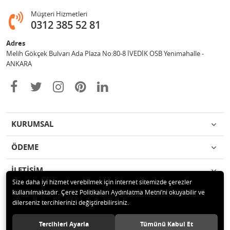
Müşteri Hizmetleri
0312 385 52 81
Adres
Melih Gökçek Bulvarı Ada Plaza No:80-8 İVEDİK OSB Yenimahalle -
ANKARA
KURUMSAL
ÖDEME
İLETİŞİM
Size daha iyi hizmet verebilmek için internet sitemizde çerezler
kullanılmaktadır. Çerez Politikaları Aydınlatma Metni’ni okuyabilir ve
© 2020 ESA ÖLÇÜM VE TEST CİHAZLARI ELEKTRONİK SAN TİC LTD ŞTİ
dilerseniz tercihlerinizi değiştirebilirsiniz.
Tüm hakları saklıdır.
Tercihleri Ayarla
Tümünü Kabul Et