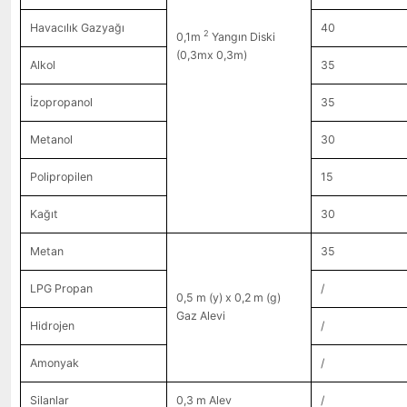
Havacılık Gazyağı
40
2
0,1m
Yangın Diski
(0,3mx 0,3m)
Alkol
35
İzopropanol
35
Metanol
30
Polipropilen
15
Kağıt
30
Metan
35
LPG Propan
/
0,5 m (y) x 0,2 m (g)
Gaz Alevi
Hidrojen
/
Amonyak
/
Silanlar
0,3 m Alev
/