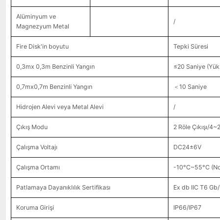
Alüminyum ve
/
Magnezyum Metal
Fire Disk'in boyutu
Tepki Süresi
0,3mx 0,3m Benzinli Yangın
≤20 Saniye (Yüks
0,7mx0,7m Benzinli Yangın
＜10 Saniye
Hidrojen Alevi veya Metal Alevi
/
Çıkış Modu
2 Röle Çıkışı/4~
Çalışma Voltajı
DC24±6V
Çalışma Ortamı
-10°C~55°C (No
Patlamaya Dayanıklılık Sertifikası
Ex db IIC T6 Gb
Koruma Girişi
IP66/IP67