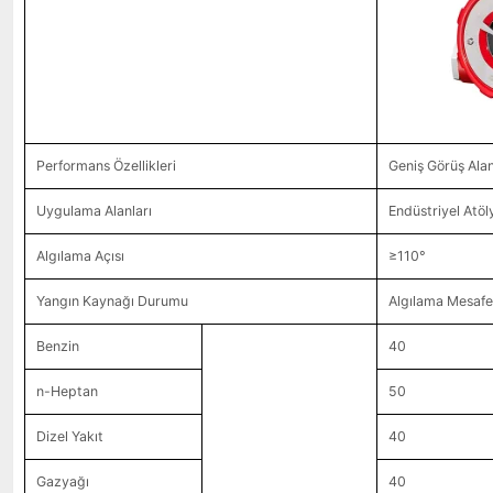
Performans Özellikleri
Geniş Görüş Alan
Uygulama Alanları
Endüstriyel Atöl
Algılama Açısı
≥110°
Yangın Kaynağı Durumu
Algılama Mesafes
Benzin
40
n-Heptan
50
Dizel Yakıt
40
Gazyağı
40