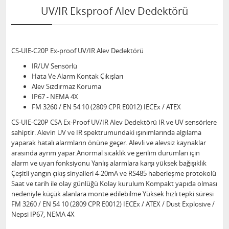
UV/IR Eksproof Alev Dedektörü
CS-UIE-C20P Ex-proof UV/IR Alev Dedektörü
IR/UV Sensörlü
Hata Ve Alarm Kontak Çıkışları
Alev Sızdırmaz Koruma
IP67 - NEMA 4X
FM 3260 / EN 54 10 (2809 CPR E0012) IECEx / ATEX
CS-UIE-C20P CSA Ex-Proof UV/IR Alev Dedektörü IR ve UV sensörlere
sahiptir. Alevin UV ve IR spektrumundaki ışınımlarında algılama
yaparak hatalı alarmların önüne geçer. Alevli ve alevsiz kaynaklar
arasında ayrım yapar.Anormal sıcaklık ve gerilim durumları için
alarm ve uyarı fonksiyonu Yanlış alarmlara karşı yüksek bağışıklık
Çeşitli yangın çıkış sinyalleri 4-20mA ve RS485 haberleşme protokolü
Saat ve tarih ile olay günlüğü Kolay kurulum Kompakt yapıda olması
nedeniyle küçük alanlara monte edilebilme Yüksek hızlı tepki süresi
FM 3260 / EN 54 10 (2809 CPR E0012) IECEx / ATEX / Dust Explosive /
Nepsi IP67, NEMA 4X