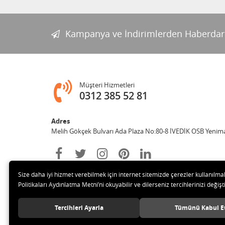
Kampanya ve İndirimlerden Haberdar
Müşteri Hizmetleri
0312 385 52 81
Adres
Melih Gökçek Bulvarı Ada Plaza No:80-8 İVEDİK OSB Yenim
Size daha iyi hizmet verebilmek için internet sitemizde çerezler kullanılma
Politikaları Aydınlatma Metni’ni okuyabilir ve dilerseniz tercihlerinizi değişti
Tercihleri Ayarla
Tümünü Kabul E