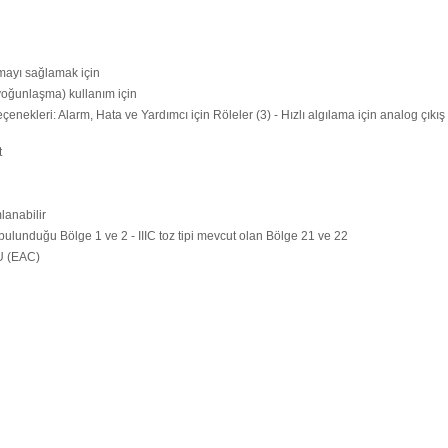
ışmayı sağlamak için
 yoğunlaşma) kullanım için
enekleri: Alarm, Hata ve Yardımcı için Röleler (3) - Hızlı algılama için analog çıkı
t
lanabilir
 bulunduğu Bölge 1 ve 2 - IIIC toz tipi mevcut olan Bölge 21 ve 22
U (EAC)