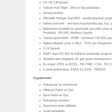
UV / IR Çift Sensör
Yüksek Hızlı Tepki - 20m sn flaş patlaması
Güneş perdesi
Otomatik Yerleşik Test (BIT) - sürekli güvenilir çal
Isıtmalı pencere - sert hava koşullarında (kar, buz,
Maksimum esneklik ve uyumluluk için çoklu çıkış seç
Protokolü - RS-485, Modbus Uyumlu
Yüksek güvenilirlik - MTBF - minimum 150.000 saa
Safety Integrity Level 2 (SIL2 - TUV) için Onaylandı
5 Yıl Garanti
HART veya RS-485 ile kullanıcı tarafından program
Tehlikeli alan bölgeleri: IIC gaz grubu buharlarının
Ex onaylı: ATEX ve IECEx - FM / FMC / CSA - TR C
3. taraf performansı: EN54-10 (VdS) - FM3260
Uygulamalar:
Patlayıcılar ve mühimmat
Offshore Petrol ve Gaz
Kara Petrol ve Gaz
Petrokimya tesisleri
Depolama tankı çiftlikleri
Uçak hangarları