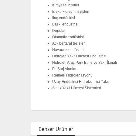
Kimyasal bitkiler
Elektrik üretim tesisleri
İlaç endüstrisi
Baskı endüstrisi
Depolar
Otomotiv endüstrisi
Atık bertaraf tesisleri
Havacılık endüstrisi
Hidrojen Yakıt Hücresi Endüstrisi
Hidrojen Araç Park Etme ve Yakıt İkmali
Pil Şarj Alanları
Rafineri Hidrojenasyonu
Uzay Endüstrisi Hidroksil İtici Yakıt
Statik Yakıt Hücresi Sistemleri
Benzer Ürünler