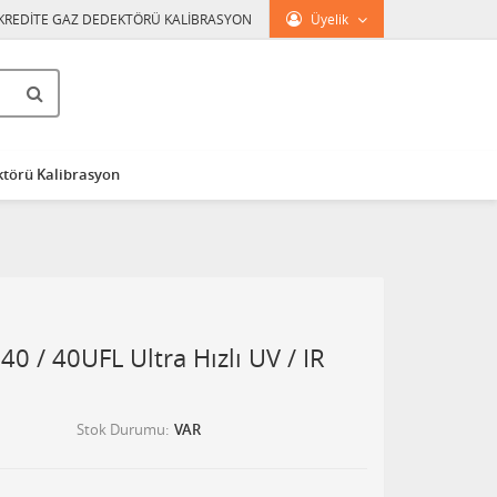
KREDİTE GAZ DEDEKTÖRÜ KALİBRASYON
Üyelik
törü Kalibrasyon
0 / 40UFL Ultra Hızlı UV / IR
Stok Durumu
VAR