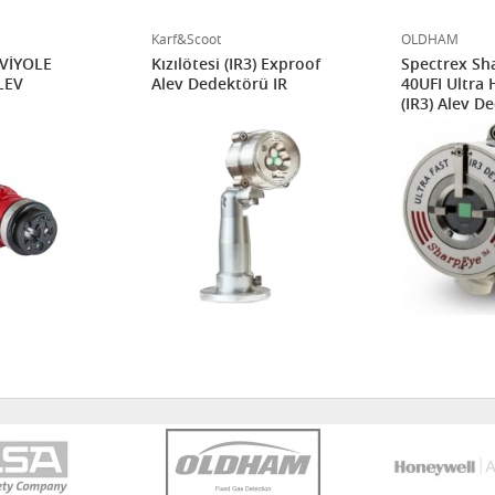
Karf&Scoot
OLDHAM
VİYOLE
Kızılötesi (IR3) Exproof
Spectrex Sh
LEV
Alev Dedektörü IR
40UFI Ultra H
(IR3) Alev D