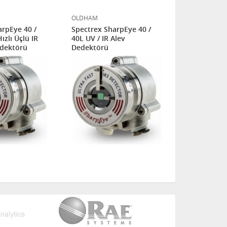
OLDHAM
OLDHAM
arpEye 40 /
Spectrex SharpEye 40 /
Spectrex Sh
ızlı Üçlü IR
40L UV / IR Alev
40M Multi-I
edektörü
Dedektörü
Alev Dedek