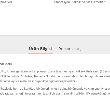
Kalibrasyon Teknik Servis Hizmetleri
Ürün Bilgisi
Yorumlar
(0)
Dedektörü
L, iki ana gereksinimi karşılamak üzere tasarlanmıştır: Yüksek Hızlı Yanıt (20 m sn
40LB ile birlikte Zırhlı Araç Patlama Söndürme Sisteminde kullanılan iyi bilinen a
larını ve ayrıca metal ve inorganik yangınları tespit edebilir.
raviyole hem de kızılötesi bölümlerinin kısa dalga bölümünde yayılan enerjiyi algı
 radyant enerjinin eşzamanlı tespiti bir alarm sinyalini tetikler.
UV sensörü, güne