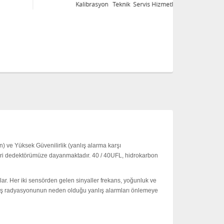
Kalibrasyon Teknik Servis Hizmetleri
Ka
) ve Yüksek Güvenilirlik (yanlış alarma karşı
skeri dedektörümüze dayanmaktadır.
40 / 40UFL, hidrokarbon
lar.
Her iki sensörden gelen sinyaller frekans, yoğunluk ve
ş radyasyonunun neden olduğu yanlış alarmları önlemeye