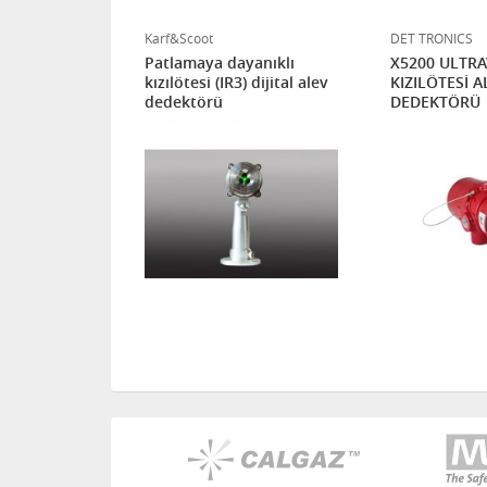
Karf&Scoot
DET TRONICS
SPEKTRUMLU
Patlamaya dayanıklı
X5200 ULTRA
R) HİDROJEN
kızılötesi (IR3) dijital alev
KIZILÖTESİ A
TÖRÜ
dedektörü
DEDEKTÖRÜ