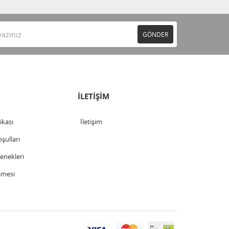
GÖNDER
İLETİŞİM
tikası
İletişim
şulları
nekleri
şmesi