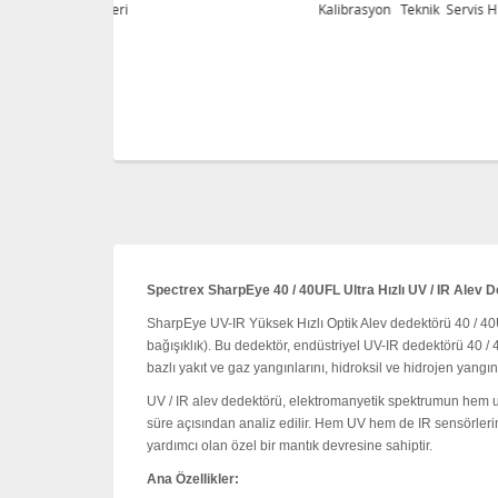
eri
Kalibrasyon Teknik Servis Hizmetleri
Spectrex SharpEye 40 / 40UFL Ultra Hızlı UV / IR Alev 
SharpEye UV-IR Yüksek Hızlı Optik Alev dedektörü 40 / 40UF
bağışıklık).
Bu dedektör, endüstriyel UV-IR dedektörü 40 / 
bazlı yakıt ve gaz yangınlarını, hidroksil ve hidrojen yangın
UV / IR alev dedektörü, elektromanyetik spektrumun hem ult
süre açısından analiz edilir.
Hem UV hem de IR sensörlerinde
yardımcı olan özel bir mantık devresine sahiptir.
Ana Özellikler: