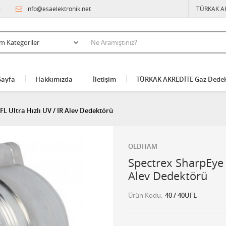
4
info@esaelektronik.net
TÜRKAK A
Sayfa
Hakkımızda
İletişim
TÜRKAK AKREDİTE Gaz Dedek
FL Ultra Hızlı UV / IR Alev Dedektörü
OLDHAM
Spectrex SharpEye 4
Alev Dedektörü
Ürün Kodu
40 / 40UFL