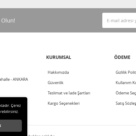
 Olun!
KURUMSAL
ÖDEME
Hakkımızda
Gizlilik Poli
ahalle - ANKARA
Güvenlik
Kullanım Ko
Teslimat ve İade Şartları
Ödeme Seçe
Kargo Seçenekleri
Satış Sözle
ktadır. Çerez
rebilirsiniz.
t