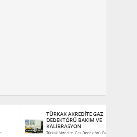
TÜRKAK AKREDITE GAZ
T
DEDEKTÖRÜ BAKIM VE
D
KALIBRASYON
K
Türkak Akredite Gaz Dedektörü Bakım ve
Tü