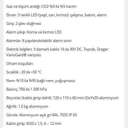
Gaz ve ölçüm aralığı: CO2 %0 ila %5 hacim
Ekran: 3 renkli LED (yeşil, sarı, kırmızı): çalışma, bakım, alarm
Giriş: 2 işlev düğmesi
Alarm çıkışı: Korna ve kırmızı LED
Alarmlar: 8 yapılandırılabilir alarm sınırı
Elektrik bilgileri: 3 damarlı kablo 16 ila 30V DC, Toprak, Drager
VarioGard® veriyolu
Ortam koşulları:
Sıcaklık: -20 ila +50 °C
Nem: %10 ila %95 bağıl nem, yoğuşmasız
Basınç: 700 ila 1.300 hPa
Boyutlar (kablo girişi dahil): 120 x 110 x 60 mm (GxYxD) alüminyum
Ağırlık: 1,0 kg alüminyum
Gövde: Alüminyum açık gri RAL 7035 IP 65
Kablo girişi: M20 x 1,5, 6 – 12 mm