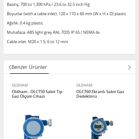
Basınç: 700 to 1,300 hPa / 23.6 to 32.5 inch Hg
Boyutlar (with a cable inlet): 120 x 110 x 60 mm (W x H x D) plastic
Ağırlık: 0.4 kg plastic
Muhafaza: ABS light grey RAL 7035 IP 65 / NEMA 4x
Cable inlet: M20 x 1.5; 6 to 12 mm
Benzer Ürünler
OLDHAM
OLDHAM
Oldham - OLCT50 Sabit Tip
OLCT60 Ekranlı Sabit Gaz
Gaz Ölçüm Cihazı
Dedektörü