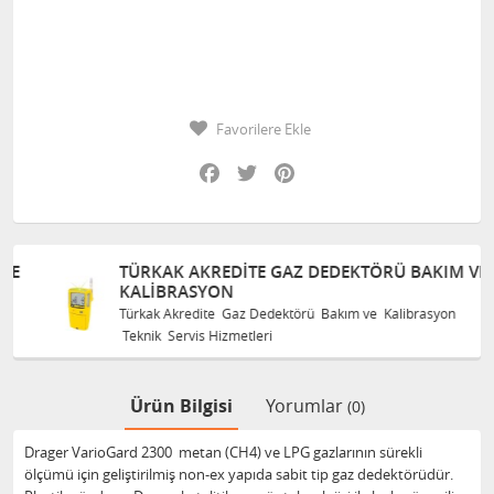
Favorilere Ekle
Facebook
Twitter
Pinterest
TÜRKAK AKREDITE GAZ DEDEKTÖRÜ BAKIM VE
KALIBRASYON
Türkak Akredite Gaz Dedektörü Bakım ve Kalibrasyon
Teknik Servis Hizmetleri
Ürün Bilgisi
Yorumlar
(0)
Drager VarioGard 2300 metan (CH4) ve LPG gazlarının sürekli
ölçümü için geliştirilmiş non-ex yapıda sabit tip gaz dedektörüdür.