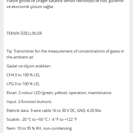
Plastik gövde ve Drager katalitik sensör teknolojisi ile hızlı, güvenilir
ve ekonomik çözüm sağlar.
TEKNİK ÖZELLİKLER
Tip: Transmitter for the measurement of concentrations of gases in
the ambient air
Gazlar ve ölçüm aralıkları:
CH4 0 to 100 % LEL
LPG 0 to 100 % LEL
Ekran: 2-colour LED (green, yellow): operation, maintenance
Input: 2-function buttons
Elektrik data: 3-wire cable 16 to 30 V DC, GND, 4-20-Ma
Sıcaklık: -20 °C to +50 °C / -4 °F to +122 °F
Nem: 10 to 95 % RH, non-condensing