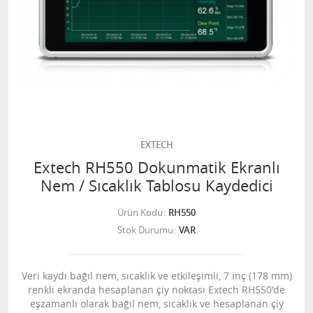
EXTECH
Extech RH550 Dokunmatik Ekranlı
Nem / Sıcaklık Tablosu Kaydedici
Ürün Kodu
RH550
Stok Durumu
VAR
Veri kaydı bağıl nem, sıcaklık ve etkileşimli, 7 inç (178 mm)
renkli ekranda hesaplanan çiy noktası Extech RH550'de
eşzamanlı olarak bağıl nem, sıcaklık ve hesaplanan çiy