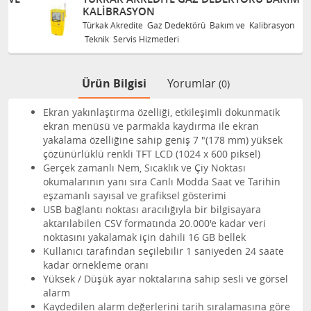
KALIBRASYON
Türkak Akredite Gaz Dedektörü Bakım ve Kalibrasyon
Teknik Servis Hizmetleri
Ürün Bilgisi
Yorumlar
(0)
Ekran yakınlaştırma özelliği, etkileşimli dokunmatik
ekran menüsü ve parmakla kaydırma ile ekran
yakalama özelliğine sahip geniş 7 "(178 mm) yüksek
çözünürlüklü renkli TFT LCD (1024 x 600 piksel)
Gerçek zamanlı Nem, Sıcaklık ve Çiy Noktası
okumalarının yanı sıra Canlı Modda Saat ve Tarihin
eşzamanlı sayısal ve grafiksel gösterimi
USB bağlantı noktası aracılığıyla bir bilgisayara
aktarılabilen CSV formatında 20.000'e kadar veri
noktasını yakalamak için dahili 16 GB bellek
Kullanıcı tarafından seçilebilir 1 saniyeden 24 saate
kadar örnekleme oranı
Yüksek / Düşük ayar noktalarına sahip sesli ve görsel
alarm
Kaydedilen alarm değerlerini tarih sıralamasına göre