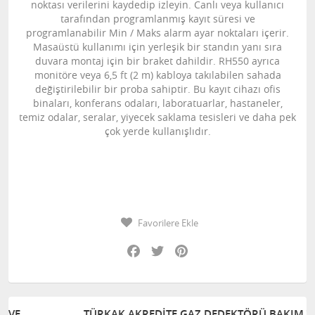
noktası verilerini kaydedip izleyin. Canlı veya kullanıcı
tarafından programlanmış kayıt süresi ve
programlanabilir Min / Maks alarm ayar noktaları içerir.
Masaüstü kullanımı için yerleşik bir standın yanı sıra
duvara montaj için bir braket dahildir. RH550 ayrıca
monitöre veya 6,5 ​​ft (2 m) kabloya takılabilen sahada
değiştirilebilir bir proba sahiptir. Bu kayıt cihazı ofis
binaları, konferans odaları, laboratuarlar, hastaneler,
temiz odalar, seralar, yiyecek saklama tesisleri ve daha pek
çok yerde kullanışlıdır.
Favorilere Ekle
Facebook
Twitter
Pinterest
TÜRKAK AKREDITE GAZ DEDEKTÖRÜ BAKIM VE