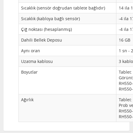
Sıcaklık (sensör doğrudan tablete bağlıdır)
14 ila 1
Sıcaklık (kabloya bağlı sensör)
-4 ila 1
Çiğ noktası (hesaplanmış)
-4 ila 1
Dahili Bellek Deposu
16 GB
Aynı oran
1 sn - 
Uzatma kablosu
3 kabl
Boyutlar
Tablet:
Görünt
RH550-P
RH550-C
Ağırlık
Tablet:
Prob ve
RH550-P
RH550-C