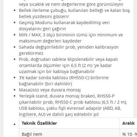
veya sıcaklık ve nem değerlerine göre görüntüleyin
Bellek ilerleme çubuğu, kullanılan belleği ve kalan boş
bellek yüzdesini gösterir
Geçmiş Modunu kullanarak kaydedilmiş veri
dosyalarını geri çağırın
MIN / MAX, 3 ölçü biriminin tümü için minimum ve
maksimum değerleri kaydeder
Sahada değiştirilebilir prob, yeniden kalibrasyon
gerektirmez
Prob, doğrudan tablete klipslenebilir veya kapalı
ortamlarda ölçümler için 6,5 ft (2 m) 'ye kadar
uzatmak için bir kabloya bağlanabilir
3'e kadar sonda kablosu (RH550-C) birbirine
bağlanabilir (biri dahildir)
Masaüstü veya duvara montaj
Yerleşik stand, duvara montaj braketi, RH550-P
çıkarılabilir prob, RH550-C prob kablosu (6,5 ft / 2 m),
USB kablosu, çoklu fişli evrensel adaptör (ABD, AB,
İngiltere, AU) ve dahili şarj edilebilir pil
Teknik Özellikler
Aralık
Bağıl nem
% 10 -