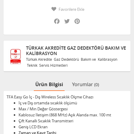
Favorilere Ekle
Facebook
Twitter
Pinterest
TÜRKAK AKREDITE GAZ DEDEKTÖRÜ BAKIM VE
KALIBRASYON
Türkak Akredite Gaz Dedektörü Bakım ve Kalibrasyon
Teknik Servis Hizmetleri
Ürün Bilgisi
Yorumlar
(0)
TFA Easy Go İç - Dış Wireless Sıcaklık Ölçme Cihazı
İç ve Dış ortamda sıcaklık ölçümü
Max / Min Değer Göstergesi
Kablosuz İletişim (868 MHz) Açık Alanda max. 100 mt
Çift Kanallı Sıcaklık Transmitteri
Geniş LCD Ekran
Zaman ve Kayıt Tarihi,