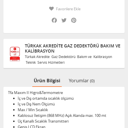
Favorilere Ekle
Facebook
Twitter
Pinterest
TÜRKAK AKREDITE GAZ DEDEKTÖRÜ BAKIM VE
KALIBRASYON
Türkak Akredite Gaz Dedektörü Bakım ve Kalibrasyon
Teknik Servis Hizmetleri
Ürün Bilgisi
Yorumlar
(0)
Tfa Maxım II Higro&Termometre
İç ve Dış ortamda sıcaklık ölçümü
İç ve Dış Nem Ölçümü
Max / Min Sıcaklık
Kablosuz İletişim (868 MHz) Açık Alanda max. 100 mt
Üç Kanallı Sıcaklık Transmitteri
Geniş LCD Ekran