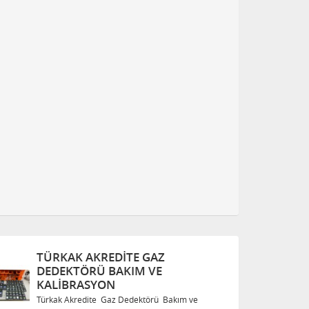
TÜRKAK AKREDITE GAZ
T
DEDEKTÖRÜ BAKIM VE
D
KALIBRASYON
K
Türkak Akredite Gaz Dedektörü Bakım ve
Tü