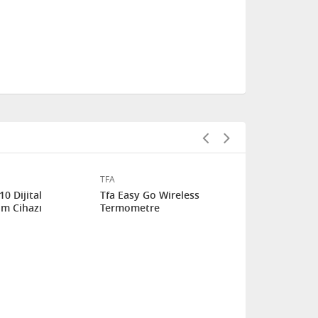
TFA
TFA
10 Dijital
Tfa Easy Go Wireless
Tfa Dıva Ba
üm Cihazı
Termometre
Termometr