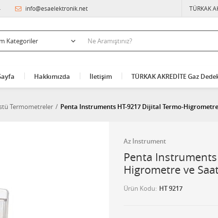
4
info@esaelektronik.net
TÜRKAK A
Sayfa
Hakkımızda
İletişim
TÜRKAK AKREDİTE Gaz Dedek
üstü Termometreler
Penta Instruments HT-9217 Dijital Termo-Higrometre
Az İnstrument
Penta Instruments 
Higrometre ve Saa
Ürün Kodu
HT 9217