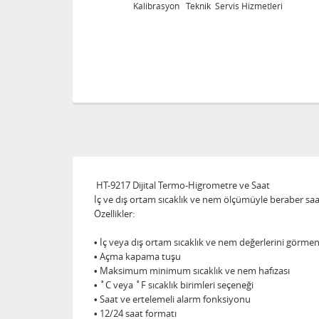
eri
Kalibrasyon Teknik Servis Hizmetleri
HT-9217 Dijital Termo-Higrometre ve Saat
İç ve dış ortam sıcaklık ve nem ölçümüyle beraber sa
Özellikler:
• İç veya dış ortam sıcaklık ve nem değerlerini görme
• Açma kapama tuşu
• Maksimum minimum sıcaklık ve nem hafızası
• ˚C veya ˚F sıcaklık birimleri seçeneği
• Saat ve ertelemeli alarm fonksiyonu
• 12/24 saat formatı