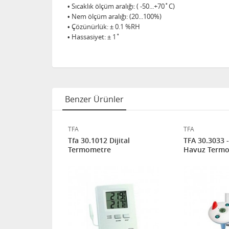
• Sıcaklık ölçüm aralığı: ( -50...+70˚C)
• Nem ölçüm aralığı: (20...100%)
• Çözünürlük: ± 0.1 %RH
• Hassasiyet: ± 1˚
Benzer Ürünler
TFA
TFA
jital
Tfa 30.1012 Dijital
TFA 30.3033 - 
inimum
Termometre
Havuz Termo