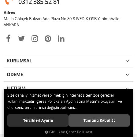
0312 385 52 81
Adres
Melih Gökçek Bulvarı Ada Plaza No:80-8 İVEDİK OSB Yenimahalle -
ANKARA
KURUMSAL
ÖDEME
İLETİŞİM
Size daha iyi hizmet verebilmek için internet sitemizde çerezler
kullanılmaktadır. Çerez Politikaları Aydınlatma Metni’ni okuyabilir ve
© 2020 ESA ÖLÇÜM VE TEST CİHAZLARI ELEKTRONİK SAN TİC LTD ŞTİ
dilerseniz tercihlerinizi değiştirebilirsiniz.
Tüm hakları saklıdır.
Tercihleri Ayarla
Tümünü Kabul Et
Gizlilik ve Çerez Politikası