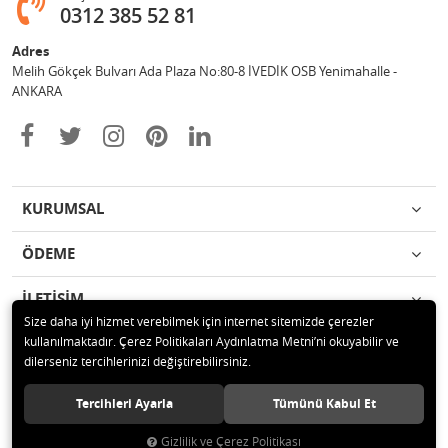
0312 385 52 81
Adres
Melih Gökçek Bulvarı Ada Plaza No:80-8 İVEDİK OSB Yenimahalle -
ANKARA
KURUMSAL
ÖDEME
İLETİŞİM
Size daha iyi hizmet verebilmek için internet sitemizde çerezler
kullanılmaktadır. Çerez Politikaları Aydınlatma Metni’ni okuyabilir ve
© 2020 ESA ÖLÇÜM VE TEST CİHAZLARI ELEKTRONİK SAN TİC LTD ŞTİ
dilerseniz tercihlerinizi değiştirebilirsiniz.
Tüm hakları saklıdır.
Tercihleri Ayarla
Tümünü Kabul Et
Gizlilik ve Çerez Politikası