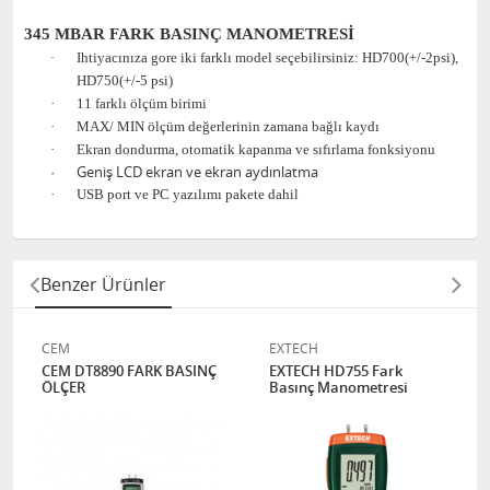
345 MBAR FARK BASINÇ MANOMETRESİ
Ihtiyacınıza gore iki farklı model seçebilirsiniz: HD700(+/-2psi),
·
HD750(+/-5 psi)
·
11 farklı ölçüm birimi
·
MAX/ MIN ölçüm değerlerinin zamana bağlı kaydı
·
Ekran dondurma, otomatik kapanma ve sıfırlama fonksiyonu
·
Geniş LCD ekran ve ekran aydınlatma
·
USB port ve PC yazılımı pakete dahil
Benzer Ürünler
CEM
EXTECH
CEM DT8890 FARK BASINÇ
EXTECH HD755 Fark
ÖLÇER
Basınç Manometresi