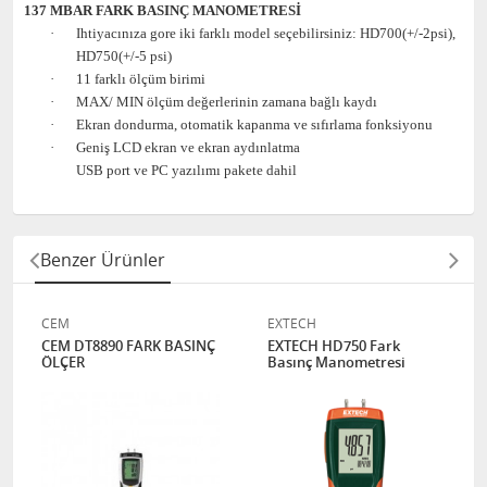
137 MBAR FARK BASINÇ MANOMETRESİ
·
Ihtiyacınıza gore iki farklı model seçebilirsiniz: HD700(+/-2psi),
HD750(+/-5 psi)
·
11 farklı ölçüm birimi
·
MAX/ MIN ölçüm değerlerinin zamana bağlı kaydı
·
Ekran dondurma, otomatik kapanma ve sıfırlama fonksiyonu
·
Geniş LCD ekran ve ekran aydınlatma
USB port ve PC yazılımı pakete dahil
Benzer Ürünler
CEM
EXTECH
CEM DT8890 FARK BASINÇ
EXTECH HD750 Fark
ÖLÇER
Basınç Manometresi