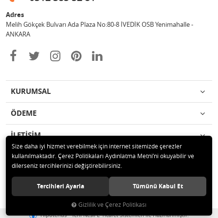
Adres
Melih Gökçek Bulvarı Ada Plaza No:80-8 İVEDİK OSB Yenimahalle -
ANKARA
KURUMSAL
ÖDEME
İLETİŞİM
Size daha iyi hizmet verebilmek için internet sitemizde çerezler
kullanılmaktadır. Çerez Politikaları Aydınlatma Metni’ni okuyabilir ve
© 2020 ESA ÖLÇÜM VE TEST CİHAZLARI ELEKTRONİK SAN TİC LTD ŞTİ
dilerseniz tercihlerinizi değiştirebilirsiniz.
Tüm hakları saklıdır.
Tercihleri Ayarla
Tümünü Kabul Et
Gizlilik ve Çerez Politikası
®
Hipotenüs
Yeni Nesil E-Ticaret Sistemleri ile Hazırlanmıştır.