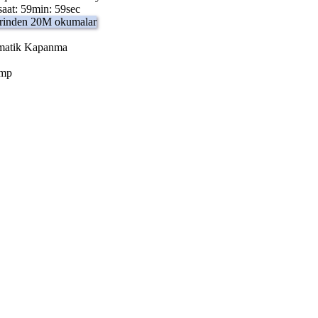
 saat: 59min: 59sec
erinden 20M okumalar
omatik Kapanma
omp