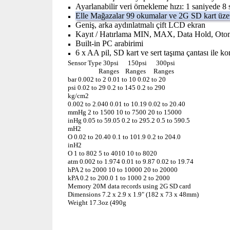
Ayarlanabilir veri örnekleme hızı: 1 saniyede 8
Elle Mağazalar 99 okumalar ve 2G SD kart üz
Geniş, arka aydınlatmalı çift LCD ekran
Kayıt / Hatırlama MIN, MAX, Data Hold, Ot
Built-in PC arabirimi
6 x AA pil, SD kart ve sert taşıma çantası ile k
Sensor Type 30psi 150psi 300psi
Ranges Ranges Ranges
bar 0.002 to 2 0.01 to 10 0.02 to 20
psi 0.02 to 29 0.2 to 145 0.2 to 290
kg/cm2
0.002 to 2.040 0.01 to 10.19 0.02 to 20.40
mmHg 2 to 1500 10 to 7500 20 to 15000
inHg 0.05 to 59.05 0.2 to 295.2 0.5 to 590.5
mH2
O 0.02 to 20.40 0.1 to 101.9 0.2 to 204.0
inH2
O 1 to 802 5 to 4010 10 to 8020
atm 0.002 to 1.974 0.01 to 9.87 0.02 to 19.74
hPA 2 to 2000 10 to 10000 20 to 20000
kPA 0.2 to 200.0 1 to 1000 2 to 2000
Memory 20M data records using 2G SD card
Dimensions 7.2 x 2.9 x 1.9" (182 x 73 x 48mm)
Weight 17.3oz (490g