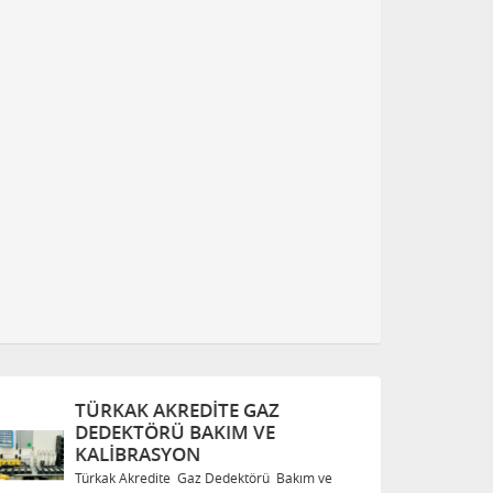
TÜRKAK AKREDITE GAZ
T
DEDEKTÖRÜ BAKIM VE
D
KALIBRASYON
K
Türkak Akredite Gaz Dedektörü Bakım ve
Tü