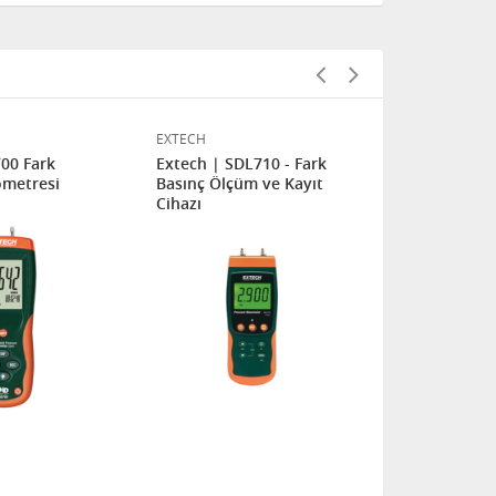
EXTECH
EXTECH
00 Fark
Extech | SDL710 - Fark
Extech | SD
metresi
Basınç Ölçüm ve Kayıt
Basınç Ölçü
Cihazı
Cihazı