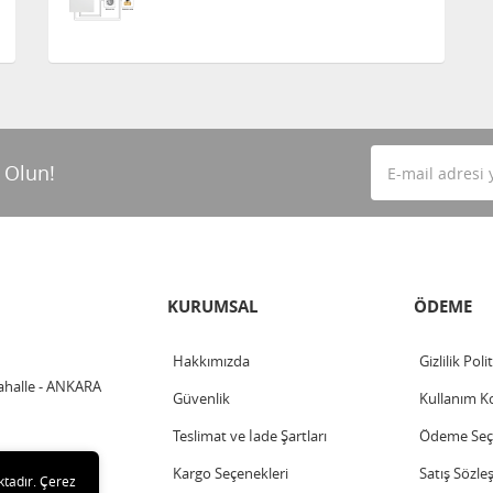
 Olun!
KURUMSAL
ÖDEME
Hakkımızda
Gizlilik Poli
ahalle - ANKARA
Güvenlik
Kullanım Ko
Teslimat ve İade Şartları
Ödeme Seçe
Kargo Seçenekleri
Satış Sözle
ktadır. Çerez