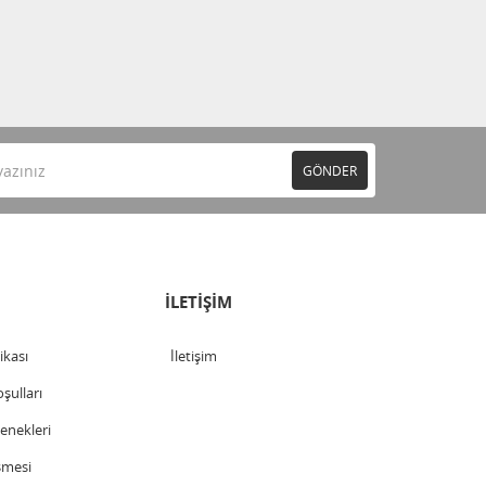
GÖNDER
İLETİŞİM
tikası
İletişim
şulları
nekleri
şmesi