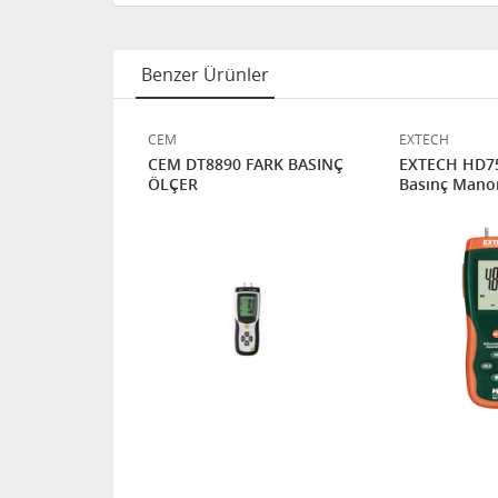
Benzer Ürünler
CEM
EXTECH
anometre
CEM DT8890 FARK BASINÇ
EXTECH HD75
lçer
ÖLÇER
Basınç Mano