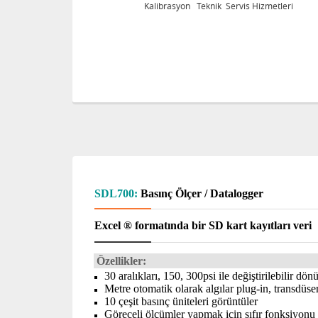
eri
Kalibrasyon Teknik Servis Hizmetleri
SDL700:
Basınç Ölçer / Datalogger
Excel ® formatında bir SD kart kayıtları veri
Özellikler:
30 aralıkları, 150, 300psi ile değiştirilebilir dö
Metre otomatik olarak algılar plug-in, transdüse
10 çeşit basınç üniteleri görüntüler
Göreceli ölçümler yapmak için sıfır fonksiyonu i