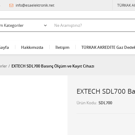
4
info@esaelektronik.net
TÜRKAK A
Sayfa
Hakkımızda
İletişim
TÜRKAK AKREDİTE Gaz Dedek
rler
EXTECH SDL700 Basınç Ölçüm ve Kayıt Cihazı
EXTECH SDL700 Bas
Ürün Kodu
SDL700