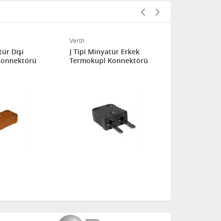
Verth
Verth
tür Dişi
J Tipi Minyatür Erkek
J Tipi Minya
Konnektörü
Termokupl Konnektörü
Termokupl 