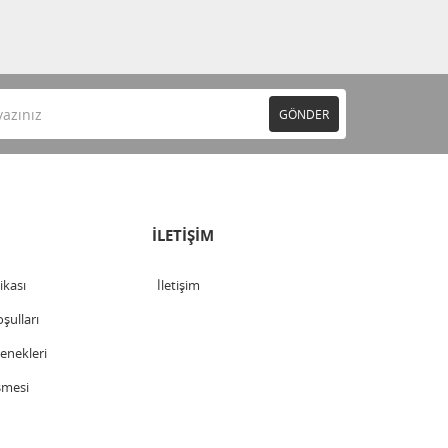
GÖNDER
İLETİŞİM
tikası
İletişim
şulları
nekleri
şmesi