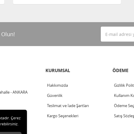
 Olun!
KURUMSAL
ÖDEME
Hakkımızda
Gizlilik Poli
ahalle - ANKARA
Güvenlik
Kullanım Ko
Teslimat ve İade Şartları
Ödeme Seçe
Kargo Seçenekleri
Satış Sözle
ktadır. Çerez
rebilirsiniz.