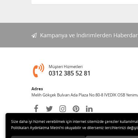
Kampanya ve İndirimlerden Haberdar
Müşteri Hizmetleri
0312 385 52 81
Adres
Melih Gökçek Bulvarı Ada Plaza No:80-8 İVEDİK OSB Yenim
Size daha iyi hizmet verebilmek için internet sitemizde çerezler kullanılma
Politikaları Aydınlatma Metni’ni okuyabilir ve dilerseniz tercihlerinizi değişti