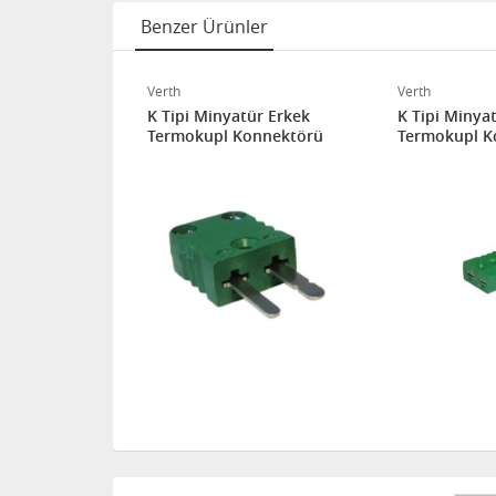
Benzer Ürünler
Verth
Verth
rded
K Tipi Minyatür Erkek
K Tipi Minyat
Termokupl Konnektörü
Termokupl K