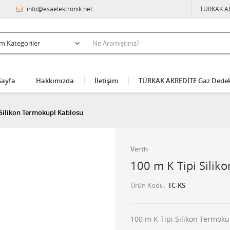
4
info@esaelektronik.net
TÜRKAK A
Sayfa
Hakkımızda
İletişim
TÜRKAK AKREDİTE Gaz Dedek
 Silikon Termokupl Kablosu
Verth
100 m K Tipi Silik
Ürün Kodu
TC-KS
100 m K Tipi Silikon Termok