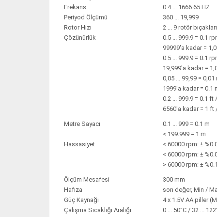
Frekans
0.4 ... 1666.65 HZ
Periyod Ölçümü
360 ... 19,999
Rotor Hızı
2 ... 9 rotör bıçakları
Çözünürlük
0.5 ... 999.9 = 0.1 rp
99999'a kadar = 1,
0.5 ... 999.9 = 0.1 rp
19,999'a kadar = 1,
0,05 ... 99,99 = 0,01
1999'a kadar = 0.1 
0.2 ... 999.9 = 0.1 ft 
6560'a kadar = 1 ft
Metre Sayacı
0.1 ... 999 = 0.1 m
< 199.999 = 1 m
Hassasiyet
< 60000 rpm: ± %0.0
< 60000 rpm: ± %0.0
> 60000 rpm: ± %0.1
Ölçüm Mesafesi
300 mm
Hafıza
son değer, Min / M
Güç Kaynağı
4 x 1.5V AA piller (
Çalışma Sıcaklığı Aralığı
0 ... 50°C / 32 ... 12