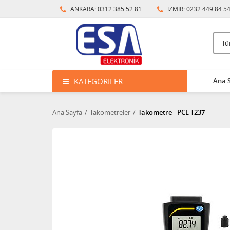
ANKARA: 0312 385 52 81
İZMİR: 0232 449 84 5
KATEGORILER
Ana 
Ana Sayfa
Takometreler
Takometre - PCE-T237