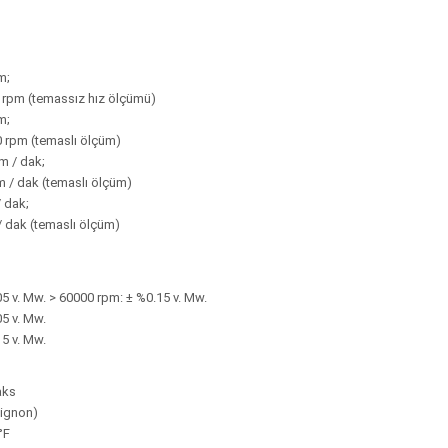
m;
0 rpm (temassız hız ölçümü)
m;
0 rpm (temaslı ölçüm)
 m / dak;
m / dak (temaslı ölçüm)
/ dak;
 / dak (temaslı ölçüm)
5 v. Mw. > 60000 rpm: ± %0.15 v. Mw.
5 v. Mw.
5 v. Mw.
aks
Mignon)
2°F