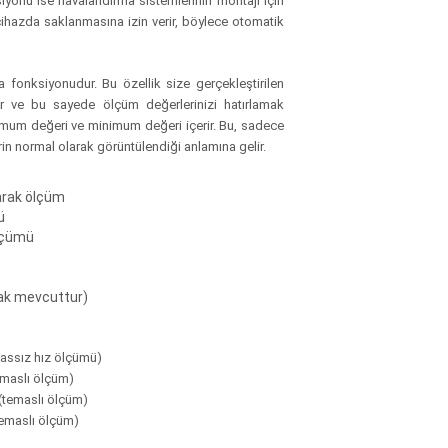
siyonu ise havalandırma sistemlerinin montajı için
 cihazda saklanmasına izin verir, böylece otomatik
 fonksiyonudur. Bu özellik size gerçekleştirilen
r ve bu sayede ölçüm değerlerinizi hatırlamak
mum değeri ve minimum değeri içerir. Bu, sadece
in normal olarak görüntülendiği anlamına gelir.
arak ölçüm
ü
ölçümü
rak mevcuttur)
massız hız ölçümü)
temaslı ölçüm)
 (temaslı ölçüm)
(temaslı ölçüm)