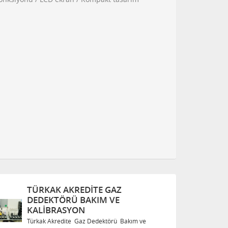
TÜRKAK AKREDITE GAZ
T
DEDEKTÖRÜ BAKIM VE
D
KALIBRASYON
K
Türkak Akredite Gaz Dedektörü Bakım ve
Tü