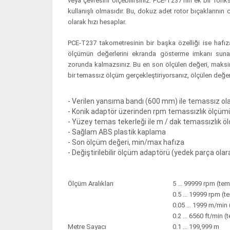
veya çevresini ölçebilirsiniz. PCE-T237'nin ek bir fonk
kullanışlı olmasıdır. Bu, dokuz adet rotor bıçaklarının
olarak hızı hesaplar.
PCE-T237 takometresinin bir başka özelliği ise hafıza
ölçümün değerlerini ekranda gösterme imkanı suna
zorunda kalmazsınız. Bu en son ölçülen değeri, maksi
bir temassız ölçüm gerçekleştiriyorsanız, ölçülen değer
- Verilen yansıma bandı (600 mm) ile temassız ol
- Konik adaptör üzerinden rpm temassızlık ölçüm
- Yüzey temas tekerleği ile m / dak temassızlık 
- Sağlam ABS plastik kaplama
- Son ölçüm değeri, min/max hafıza
- Değiştirilebilir ölçüm adaptörü (yedek parça ola
Ölçüm Aralıkları
5 ... 99999 rpm (te
0.5 ... 19999 rpm (
0.05 ... 1999 m/min
0.2 ... 6560 ft/min 
Metre Sayacı
0.1 ... 199,999 m