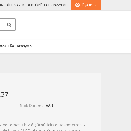
KREDİTE GAZ DEDEKTÖRÜ KALİBRASYON
Üyelik
törü Kalibrasyon
237
Stok Durumu
VAR
ve temaslı hız ölçümü için el takometresi /
onksiyonu / LCD ekran / Kompakt tasarım