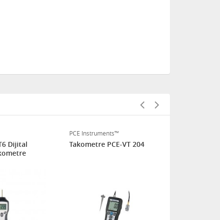
PCE Instruments™
PCE Instrume
6 Dijital
Takometre PCE-VT 204
Takometre 
kometre