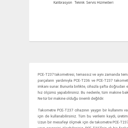
eri
Kalibrasyon Teknik Servis Hizmetleri
PCE-T237 takometresi, temassız ve aynı zamanda temasl
parçaların yardımıyla PCE-T236 ve PCE-T237 takometre
imkanı sunar. Bununla birlikte, cihazla şafta doğrudan 
hız ölçümü yapabilirsiniz. Bu nedenle, tüm makine bakımı
Ne tür bir makine olduğu önemli değildir.
Takometre PCE-T237 cihazının yaygın bir kullanımı vard
için de kullanabilirsiniz. Tüm bu verilerin kaydı, üreti
Uzun bir mesafeyi ölçmek için de takometre PCE-T237 ku