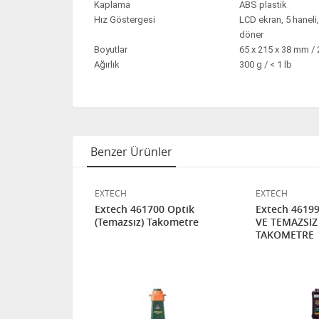
Kaplama
ABS plastik
Hız Göstergesi
LCD ekran, 5 haneli
döner
Boyutlar
65 x 215 x 38 mm / 2
Ağırlık
300 g / < 1 lb
Benzer Ürünler
EXTECH
EXTECH
lı Takometre
Extech 461700 Optik
Extech 4619
(Temazsız) Takometre
VE TEMAZSIZ 
TAKOMETRE