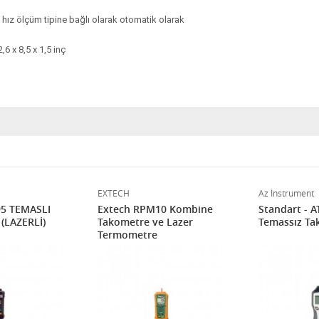
, hız ölçüm tipine bağlı olarak otomatik olarak
,6 x 8,5 x 1,5 inç
EXTECH
Az İnstrument
95 TEMASLI
Extech RPM10 Kombine
Standart - AT
(LAZERLİ)
Takometre ve Lazer
Temassız Ta
Termometre