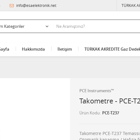
4
info@esaelektronik.net
TÜRKAK A
Sayfa
Hakkımızda
İletişim
TÜRKAK AKREDİTE Gaz Dedek
PCE Instruments™
Takometre - PCE-T
Ürün Kodu
PCE-T237
Takometre PCE-T237 Temassız 
Otomatik kapanma / Hafıza f