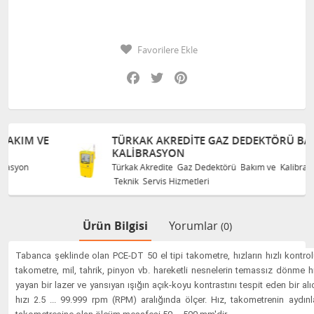
Favorilere Ekle
Facebook
Twitter
Pinterest
TÜRKAK AKREDITE GAZ DEDEKTÖRÜ BAKIM VE
KALIBRASYON
Türkak Akredite Gaz Dedektörü Bakım ve Kalibrasyon
Teknik Servis Hizmetleri
Ürün Bilgisi
Yorumlar
(0)
Tabanca şeklinde olan PCE-DT 50 el tipi takometre, hızların hızlı kontrolü
takometre, mil, tahrik, pinyon vb. hareketli nesnelerin temassız dönme hız
yayan bir lazer ve yansıyan ışığın açık-koyu kontrastını tespit eden bir alıc
hızı 2.5 ... 99.999 rpm (RPM) aralığında ölçer. Hız, takometrenin aydınla