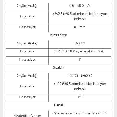
Ölçüm Aralığı
0.6 – 50.0 m/s
± %2.5 (%0.5 adımlar ile kalibrasyon
Doğruluk
imkanı)
Hassasiyet
0.1 m/s
Rüzgar Yön
Ölçüm Aralığı
0-359°
Doğruluk
± 2.5° (± 180° ayarlanabilir ofset)
Hassasiyet
1°
Sıcaklık
Ölçüm Aralığı
(-30°C) – (+60°C)
± 1°C (%0.5 adımlar ile kalibrasyon
Doğruluk
imkanı)
Hassasiyet
1°C
Genel
Ortalama ve maksimum rüzgar hızı,
Kaydedilen Veriler