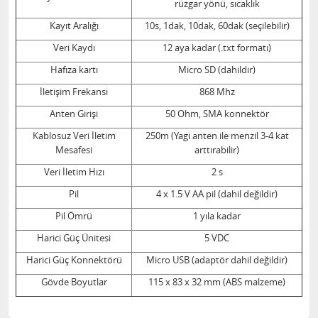
rüzgar yönü, sıcaklık
Kayıt Aralığı
10s, 1dak, 10dak, 60dak (seçilebilir)
Veri Kaydı
12 aya kadar (.txt formatı)
Hafıza kartı
Micro SD (dahildir)
İletişim Frekansı
868 Mhz
Anten Girişi
50 Ohm, SMA konnektör
Kablosuz Veri İletim
250m (Yagi anten ile menzil 3-4 kat
Mesafesi
arttırabilir)
Veri İletim Hızı
2 s
Pil
4 x 1.5 V AA pil (dahil değildir)
Pil Ömrü
1 yıla kadar
Harici Güç Ünitesi
5 VDC
Harici Güç Konnektörü
Micro USB (adaptör dahil değildir)
Gövde Boyutlar
115 x 83 x 32 mm (ABS malzeme)