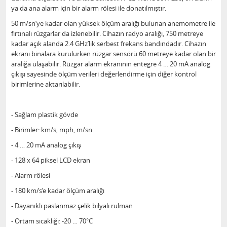
ya da ana alarm için bir alarm rölesi ile donatılmıştır.
50 m/sn’ye kadar olan yüksek ölçüm aralığı bulunan anemometre ile
fırtınalı rüzgarlar da izlenebilir. Cihazın radyo aralığı, 750 metreye
kadar açık alanda 2.4 GHz’lik serbest frekans bandındadır. Cihazın
ekranı binalara kurulurken rüzgar sensörü 60 metreye kadar olan bir
aralığa ulaşabilir. Rüzgar alarm ekranının entegre 4 … 20 mA analog
çıkışı sayesinde ölçüm verileri değerlendirme için diğer kontrol
birimlerine aktarılabilir.
- Sağlam plastik gövde
- Birimler: km/s, mph, m/sn
- 4 … 20 mA analog çıkış
- 128 x 64 piksel LCD ekran
- Alarm rölesi
- 180 km/s’e kadar ölçüm aralığı
- Dayanıklı paslanmaz çelik bilyalı rulman
- Ortam sıcaklığı: -20 … 70°C