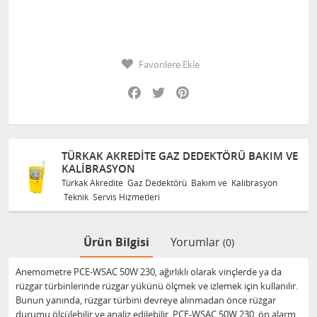
Favorilere Ekle
Facebook
Twitter
Pinterest
TÜRKAK AKREDITE GAZ DEDEKTÖRÜ BAKIM VE
KALIBRASYON
Türkak Akredite Gaz Dedektörü Bakım ve Kalibrasyon
Teknik Servis Hizmetleri
Ürün Bilgisi
Yorumlar
(0)
Anemometre PCE-WSAC 50W 230, ağırlıklı olarak vinçlerde ya da
rüzgar türbinlerinde rüzgar yükünü ölçmek ve izlemek için kullanılır.
Bunun yanında, rüzgar türbini devreye alınmadan önce rüzgar
durumu ölçülebilir ve analiz edilebilir. PCE-WSAC 50W 230, ön alarm