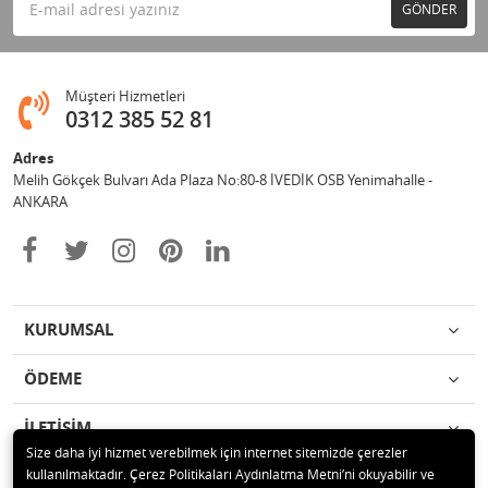
GÖNDER
Müşteri Hizmetleri
0312 385 52 81
Adres
Melih Gökçek Bulvarı Ada Plaza No:80-8 İVEDİK OSB Yenimahalle -
ANKARA
KURUMSAL
ÖDEME
İLETİŞİM
Size daha iyi hizmet verebilmek için internet sitemizde çerezler
kullanılmaktadır. Çerez Politikaları Aydınlatma Metni’ni okuyabilir ve
© 2020 ESA ÖLÇÜM VE TEST CİHAZLARI ELEKTRONİK SAN TİC LTD ŞTİ