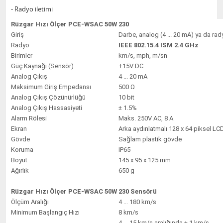
- Radyo iletimi
Rüzgar Hızı Ölçer PCE-WSAC 50W 230
Giriş
Darbe, analog (4 ... 20 mA) ya da rad
Radyo
IEEE 802.15.4 ISM 2.4 GHz
Birimler
km/s, mph, m/sn
Güç Kaynağı (Sensör)
+15V DC
Analog Çıkış
4 ... 20 mA
Maksimum Giriş Empedansı
500 Ω
Analog Çıkış Çözünürlüğü
10 bit
Analog Çıkış Hassasiyeti
± 1.5%
Alarm Rölesi
Maks. 250V AC, 8 A
Ekran
Arka aydınlatmalı 128 x 64 piksel LC
Gövde
Sağlam plastik gövde
Koruma
IP65
Boyut
145 x 95 x 125 mm
Ağırlık
650 g
Rüzgar Hızı Ölçer PCE-WSAC 50W 230 Sensörü
Ölçüm Aralığı
4 ... 180 km/s
Minimum Başlangıç Hızı
8 km/s
4 … 15 km/s aralığında ± 1 km/s