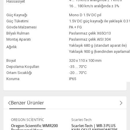
Hassasiyet
16 … 180 km/s aralığında ± 3%
Güç Kaynağı
Mono D 1.5V DC pil
Güç Tüketimi
1.5V DC güç kaynağı ile yaklaşık 0.3
Gövde Malzemesi
PA + FG
Bilyalı Rulman
Paslanmaz çelik X65Cr13
Montaj Aparatı
Paslanmaz çelik AISI 304
Yaklaşık 680 g (standart aparat ile)
Ağırlık
Yaklaşık 900 g (kendinden ayarlamalı
Boyut
320 x 110 x 100 mm
Depolama Koşulları
-35 ... 70°C
Ortam Sıcaklığı
-20 ... 70°C
Koruma
IP65
Benzer Ürünler
OREGON SCİENTİFİC
Scarlet-Tech
Oregon Scientific WMR200
Scarlet-Tech | WR-3 PLUS