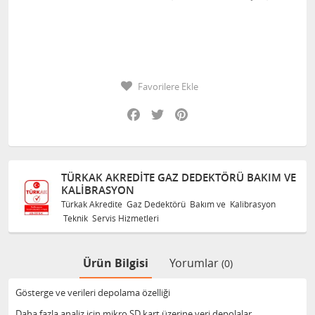
Favorilere Ekle
Facebook
Twitter
Pinterest
TÜRKAK AKREDITE GAZ DEDEKTÖRÜ BAKIM VE
KALIBRASYON
Türkak Akredite Gaz Dedektörü Bakım ve Kalibrasyon
Teknik Servis Hizmetleri
Ürün Bilgisi
Yorumlar
(0)
Gösterge ve verileri depolama özelliği
Daha fazla analiz için mikro SD kart üzerine veri depolalar