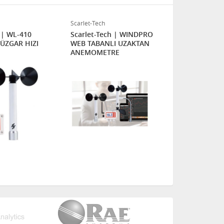
Scarlet-Tech
Scarlet-Tech
h | WL-410
Scarlet-Tech | WINDPRO
Scarlet-Tec
ÜZGAR HIZI
WEB TABANLI UZAKTAN
SMART AKIL
ANEMOMETRE
TELEFONLAR
KABLOSUZ 
ANEMOMET