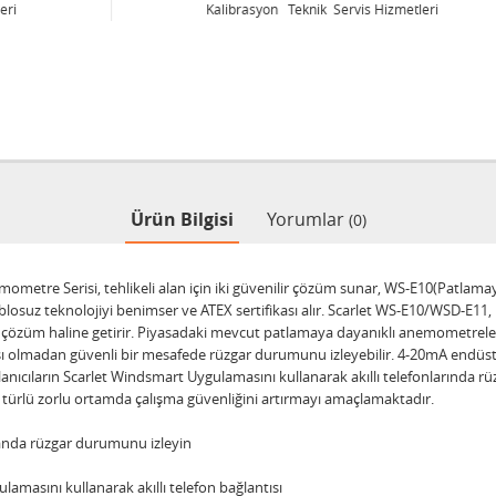
Kalibrasyon Teknik Servis Hizmetleri
Ürün Bilgisi
Yorumlar
(0)
metre Serisi, tehlikeli alan için iki güvenilir çözüm sunar, WS-E10(Patlama
kablosuz teknolojiyi benimser ve ATEX sertifikası alır. Scarlet WS-E10/WSD-E11
hai çözüm haline getirir. Piyasadaki mevcut patlamaya dayanıklı anemometrel
tısı olmadan güvenli bir mesafede rüzgar durumunu izleyebilir. 4-20mA endüstr
anıcıların Scarlet Windsmart Uygulamasını kullanarak akıllı telefonlarında 
er türlü zorlu ortamda çalışma güvenliğini artırmayı amaçlamaktadır.
 alanda rüzgar durumunu izleyin
amasını kullanarak akıllı telefon bağlantısı