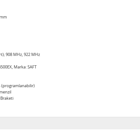
20mm
t); 908 MHz, 922 MHz
14500EX, Marka: SAFT
(programlanabilir)
menzil
Braketi