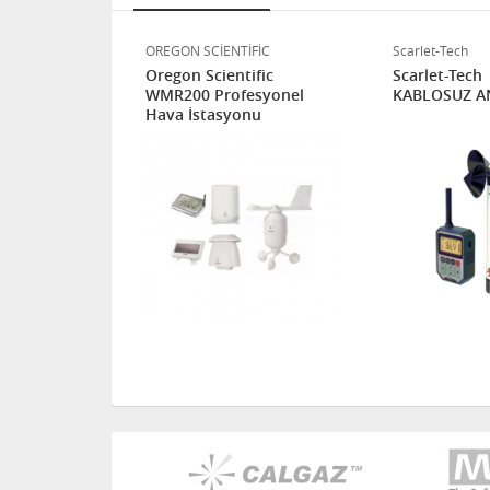
OREGON SCİENTİFİC
Scarlet-Tech
 Wind
Oregon Scientific
Scarlet-Tech
mometre
WMR200 Profesyonel
KABLOSUZ 
Hava İstasyonu