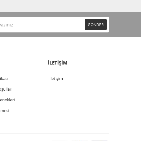
GÖNDER
İLETİŞİM
tikası
İletişim
şulları
nekleri
şmesi