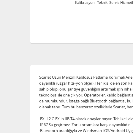
eri
Kalibrasyon Teknik Servis Hizmetleri
Scarlet Uzun Menzilli Kablosuz Patlama Korumalı Anemo
dayanıklı rüzgar hızı+yön ölçer). Her ikisi de en son 
sahip olup, onu şantiye güvenliğini artırmak için ni
teknolojisi ile öne çıkıyor. Operatörler, kablo bağlan
da mümkündür. İsteğe bağlı Bluetooth bağlantısı, kull
olanak tanır. Tüm bu benzersiz özelliklerle Scarlet, h
‧EX II 2 G EX ib IIB T4 olarak onaylanmıştır. Tehlikeli
‧IP67 Su geçirmez. Zorlu ortamlara karşı dayanıklıdır.
‧Bluetooth aracılığıyla ve Windsmart iOS/Android Uygul