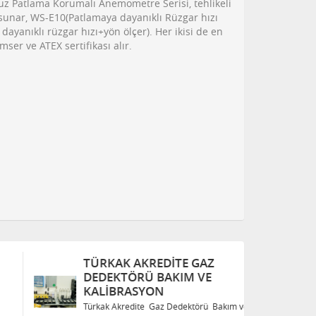
uz Patlama Korumalı Anemometre Serisi, tehlikeli
m sunar, WS-E10(Patlamaya dayanıklı Rüzgar hızı
ayanıklı rüzgar hızı+yön ölçer). Her ikisi de en
ser ve ATEX sertifikası alır.
TÜRKAK AKREDITE GAZ
T
DEDEKTÖRÜ BAKIM VE
D
KALIBRASYON
K
Türkak Akredite Gaz Dedektörü Bakım ve
Tü