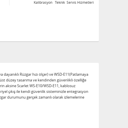
Kalibrasyon Teknik Servis Hizmetleri
Ka
ya dayanıklı Rüzgar hızı ölçer) ve WSD-E11(Patlamaya
, üst düzey tasarıma ve kendinden güvenlikli özelliğe
erin aksine Scarlet WS-E10/WSD-E11, kablosuz
iyel çıkış ile kendi güvenlik sisteminizle entegrasyon
rüzgar durumunu gerçek zamanlı olarak izlemelerine