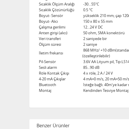
Sıcaklık Ölçüm Aralığı
-30…55°C
Sıcaklık Çözünürlüğü
0.5 °C
Boyut- Sensör
yükseklik 210 mm; çap 1
Boyut- Alıcı
150 x 80 x 55 mm
Çalışma gerilimi
12...24 V DC
Anten girişi (alıcı)
50 ohm, SMA konektörü
Veri transferi
2 saniyede bir
Ölçüm süresi
2 saniye
868 MHz/ +10 dBm(standar
İletim frekansı
(özelleştirilebilir)
Pil-Sensör
3.6V AA Lityum pil, Tip:LS
Sesli alarm
85...90 dB
Röle Kontak Çıkışı
4 x röle, 2 A / 24 V
4-20 mA Çıkışlar
4 mA=0 m/s, 20 mA=50 m/s 
Bluetooth
İsteğe bağlı. 40m'ye kadar 
Montaj
Kendinden Tesviye Montaj 
Benzer Ürünler