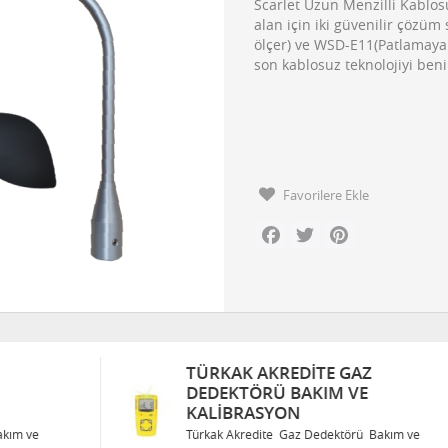
Scarlet Uzun Menzilli Kablos
alan için iki güvenilir çözü
ölçer) ve WSD-E11(Patlamaya d
son kablosuz teknolojiyi benim
Favorilere Ekle
Facebook
Twitter
Pinterest
TÜRKAK AKREDITE GAZ
DEDEKTÖRÜ BAKIM VE
KALIBRASYON
Türkak Akredite Gaz Dedektörü Bakım ve