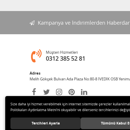
Kampanya ve İndirimlerden Haberdar
Müşteri Hizmetleri
0312 385 52 81
Adres
Melih Gökçek Bulvarı Ada Plaza No:80-8 İVEDİK OSB Yenim
Size daha iyi hizmet verebilmek için internet sitemizde çerezler kullanılma
Politikaları Aydınlatma Metni’ni okuyabilir ve dilerseniz tercihlerinizi değişti
Tercihleri Ayarla
Tümünü Kabul E