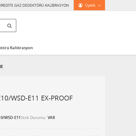
KREDİTE GAZ DEDEKTÖRÜ KALİBRASYON
Üyelik
törü Kalibrasyon
RE
-E10/WSD-E11 EX-PROOF
E10/WSD-E11
Stok Durumu
VAR