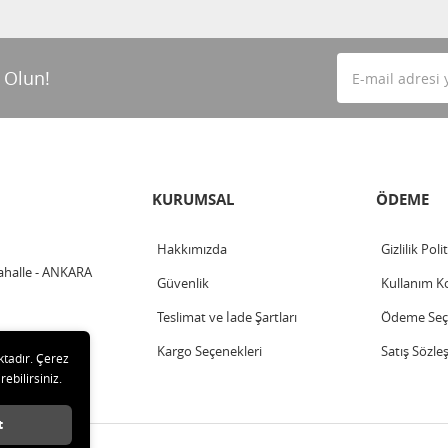
 Olun!
KURUMSAL
ÖDEME
Hakkımızda
Gizlilik Poli
ahalle - ANKARA
Güvenlik
Kullanım Ko
Teslimat ve İade Şartları
Ödeme Seçe
Kargo Seçenekleri
Satış Sözle
ktadır. Çerez
rebilirsiniz.
t