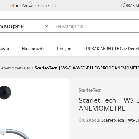
4
info@esaelektronik.net
TÜRKAK A
Sayfa
Hakkımızda
İletişim
TÜRKAK AKREDİTE Gaz Dedek
k Anemometreler
Scarlet-Tech | WS-E10/WSD-E11 EX-PROOF ANEMOMET
Scarlet-Tech
Scarlet-Tech | WS
ANEMOMETRE
Ürün Kodu
Scarlet-Tech | WS-