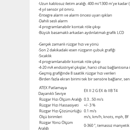
‧Uzun kablosuz iletim aralığı. 400 m/1300 m'ye kadar (
‧4 yıl sensör pil ömrü.
‧Entegre alarm ve alarm öncesi uyarı ışıkları
‧Dahili sesli alarm
‧4 programlanabilir kontak röle çıkışı
‧Büyük basamaklı arkadan aydınlatmalı grafik LCD
‧Gerçek zamanlı rüzgar hızı ve yönü
‧Son 2 dakikadaki esen rüzgarın çubuk grafiği
‧Sıcaklık
‧4 programlanabilir kontak röle çıkışı
‧4-20 mA endüstriyel çıkışlar, harici cihaz bağlantısına i
‧Geçmiş grafiğinde 8 saatlik rüzgar hızı verileri
‧Birden fazla ekran birimi tek bir sensöre bağlanır, se
ATEX Patlamaya
EX II 2 G EX ib IIB T4
Dayanıklı Seviye
Rüzgar Hızı Ölçüm Aralığı
0.3…50 m/s
Rüzgar Hızı Hassasiyeti
+/- 3 %
Rüzgar Hızı Çözünürlüğü
0.1 m/s
Ölçü birimleri
m/s, km/h, knots, mph, Bf
Rüzgar Yönü Ölçüm
0-360 °, temassız manyetik
Aralığı