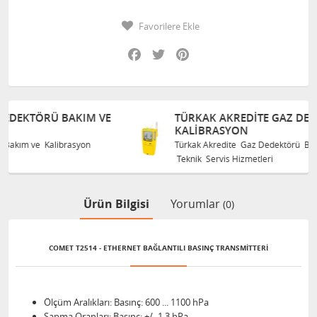
Favorilere Ekle
Facebook
Twitter
Pinterest
 VE
TÜRKAK AKREDITE GAZ DEDEKTÖRÜ BAKIM VE
KALIBRASYON
Türkak Akredite Gaz Dedektörü Bakım ve Kalibrasyon
Teknik Servis Hizmetleri
Ürün Bilgisi
Yorumlar
(0)
COMET T2514 - ETHERNET BAĞLANTILI BASINÇ TRANSMITTERI
Ölçüm Aralıkları: Basınç: 600 ... 1100 hPa
Sapma Oranları: Basınç: +/- 1,3 hPa