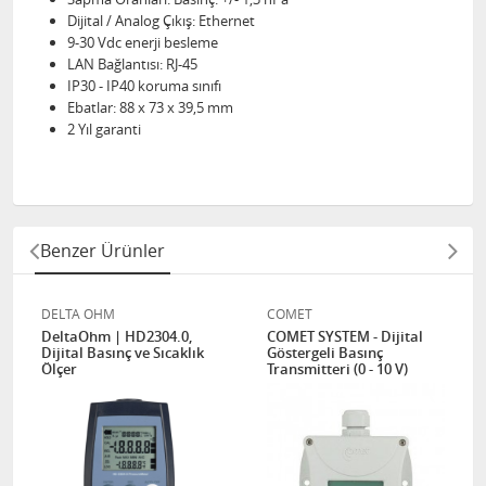
Dijital / Analog Çıkış: Ethernet
9-30 Vdc enerji besleme
LAN Bağlantısı: RJ-45
IP30 - IP40 koruma sınıfı
Ebatlar: 88 x 73 x 39,5 mm
2 Yıl garanti
Benzer Ürünler
DELTA OHM
COMET
DeltaOhm | HD2304.0,
COMET SYSTEM - Dijital
Dijital Basınç ve Sıcaklık
Göstergeli Basınç
Ölçer
Transmitteri (0 - 10 V)