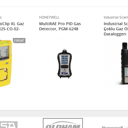
s
HONEYWELL
Industrial Scient
oClip XL Gaz
MultiRAE Pro PID Gas
Industrial S
H2S-CO-02-
Detector, PGM-6248
Çoklu Gaz Öl
Dataloggerı
FIRSAT