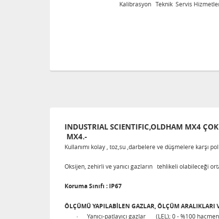
eri
Kalibrasyon Teknik Servis Hizmetleri
INDUSTRIAL SCIENTIFIC,OLDHAM MX4 ÇOK
MX4.-
Kullanımı kolay , toz,su ,darbelere ve düşmelere karşı po
Oksijen, zehirli ve yanıcı gazların tehlikeli olabileceği
Koruma Sınıfı : IP67
ÖLÇÜMÜ YAPILABİLEN GAZLAR, ÖLÇÜM ARALIKLARI
·
Yanıcı-patlayıcı gazlar (LEL); 0 - %100 hacmen