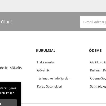
 Olun!
KURUMSAL
ÖDEME
Hakkımızda
Gizlilik Poli
ahalle - ANKARA
Güvenlik
Kullanım Ko
Teslimat ve İade Şartları
Ödeme Seçe
Kargo Seçenekleri
Satış Sözle
ktadır. Çerez
rebilirsiniz.
t