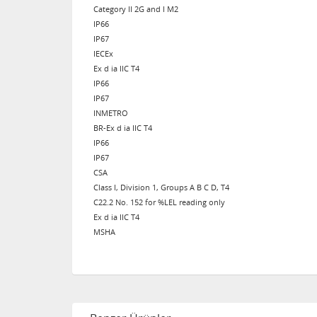
Category II 2G and I M2
IP66
IP67
IECEx
Ex d ia IIC T4
IP66
IP67
INMETRO
BR-Ex d ia IIC T4
IP66
IP67
CSA
Class I, Division 1, Groups A B C D, T4
C22.2 No. 152 for %LEL reading only
Ex d ia IIC T4
MSHA