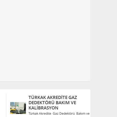
TÜRKAK AKREDITE GAZ
T
DEDEKTÖRÜ BAKIM VE
D
KALIBRASYON
K
Türkak Akredite Gaz Dedektörü Bakım ve
Tü