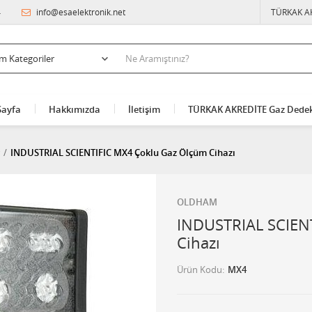
4
info@esaelektronik.net
TÜRKAK A
Sayfa
Hakkımızda
İletişim
TÜRKAK AKREDİTE Gaz Dedek
INDUSTRIAL SCIENTIFIC MX4 Çoklu Gaz Ölçüm Cihazı
OLDHAM
INDUSTRIAL SCIEN
Cihazı
Ürün Kodu
MX4