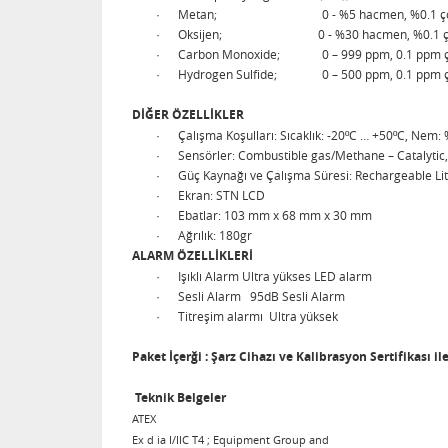
·
Metan; 0 - %5 hacmen, %0.1 çöz
·
Oksijen; 0 - %30 hacmen, %0.1 çöz
·
Carbon Monoxide; 0 – 999 ppm, 0.1 ppm ç
·
Hydrogen Sulfide; 0 – 500 ppm, 0.1 ppm ç
DİĞER ÖZELLİKLER
·
Çalışma Koşulları:
Sıcaklık:
-20ºC … +50ºC,
Nem: 
·
Sensörler:
Combustible gas/Methane – Catalytic,
·
Güç Kaynağı ve Çalışma Süresi:
Rechargeable Lit
·
Ekran: STN LCD
·
Ebatlar:
103 mm x 68 mm x 30 mm
·
Ağrılık:
180gr
ALARM ÖZELLİKLERİ
·
Işıklı Alarm Ultra yükses LED alarm
·
Sesli Alarm 95dB Sesli Alarm
·
Titreşim alarmı Ultra yüksek
Paket İçerği : Şarz Cihazı ve Kalibrasyon Sertifikası i
Teknik Belgeler
ATEX
Ex d ia I/IIC T4 ; Equipment Group and