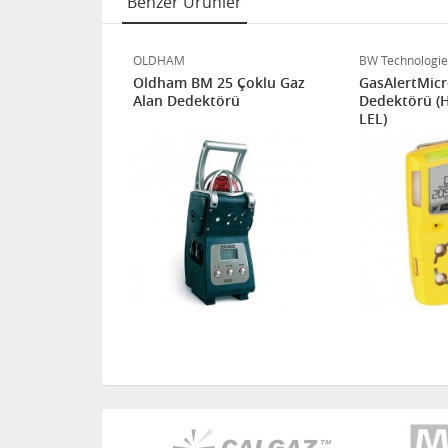
Benzer Ürünler
OLDHAM
BW Technologie
Dedektörü
Oldham BM 25 Çoklu Gaz
GasAlertMicr
Alan Dedektörü
Dedektörü (
LEL)