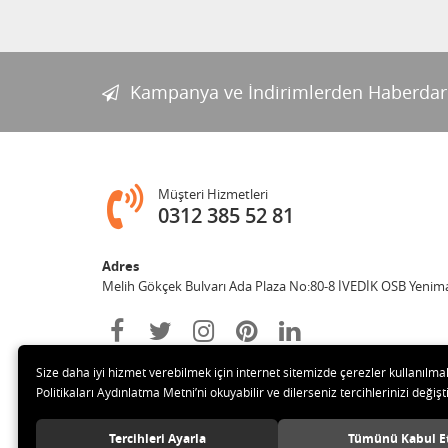
Kampanya ve İndirimlerden Haberdar
Müşteri Hizmetleri
0312 385 52 81
Adres
Melih Gökçek Bulvarı Ada Plaza No:80-8 İVEDİK OSB Yenim
Size daha iyi hizmet verebilmek için internet sitemizde çerezler kullanılma
Politikaları Aydınlatma Metni’ni okuyabilir ve dilerseniz tercihlerinizi değişti
Tercihleri Ayarla
Tümünü Kabul E