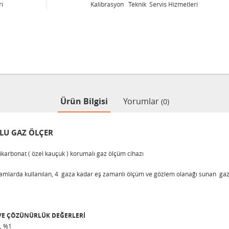
Kalibrasyon Teknik Servis Hizmetleri
Ürün Bilgisi
Yorumlar
(0)
LU GAZ ÖLÇER
likarbonat ( özel kauçuk ) korumalı gaz ölçüm cihazı
 ortamlarda kullanılan, 4 gaza kadar eş zamanlı ölçüm ve gözlem olanağı sunan ga
 VE ÇÖZÜNÜRLÜK DEĞERLERİ
, %1