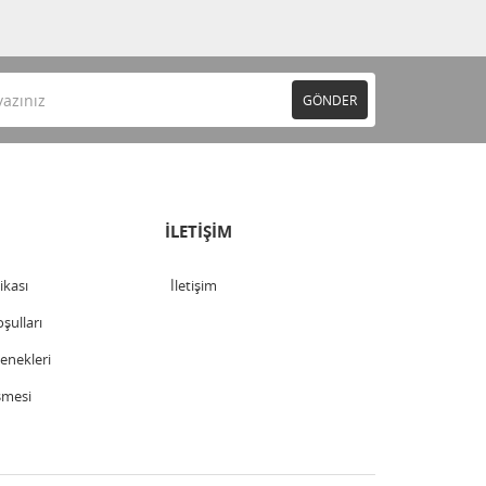
GÖNDER
İLETİŞİM
tikası
İletişim
şulları
nekleri
şmesi