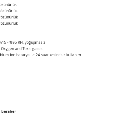
ünürlük
ünürlük
özünürlük
özünürlük
%15 - %95 RH, yoğuşmasız
 Oxygen and Toxic gases –
hium-ion batarya ile 24 saat kesintisiz kullanım
le beraber