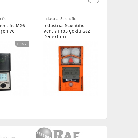
ific
Industrial Scientific
DRAGER
cientific MX6
Industrial Scientific
Drager X-am
çeri ve
Ventis Pro5 Çoklu Gaz
6-Gaz Dede
Dedektörü
FIRSAT