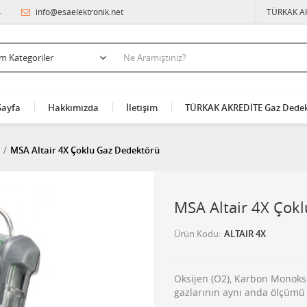
4
info@esaelektronik.net
TÜRKAK A
Sayfa
Hakkımızda
İletişim
TÜRKAK AKREDİTE Gaz Dedek
MSA Altair 4X Çoklu Gaz Dedektörü
MSA Altair 4X Çok
Ürün Kodu
ALTAIR 4X
Oksijen (O2), Karbon Monoksi
gazlarının aynı anda ölçümü