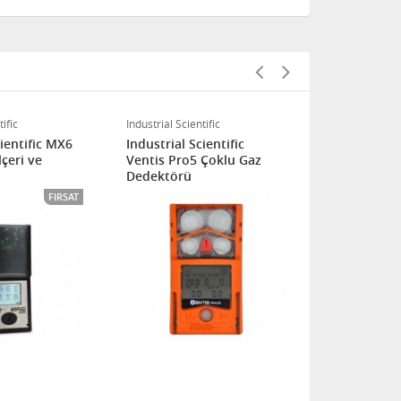
ific
Industrial Scientific
DRAGER
cientific MX6
Industrial Scientific
Drager X-am
çeri ve
Ventis Pro5 Çoklu Gaz
6-Gaz Dede
Dedektörü
FIRSAT