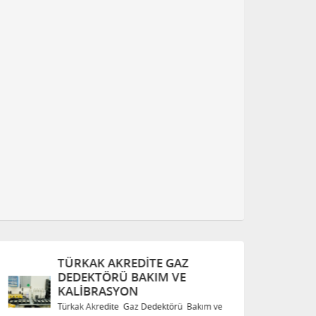
TÜRKAK AKREDITE GAZ
T
DEDEKTÖRÜ BAKIM VE
D
KALIBRASYON
K
Türkak Akredite Gaz Dedektörü Bakım ve
Tü