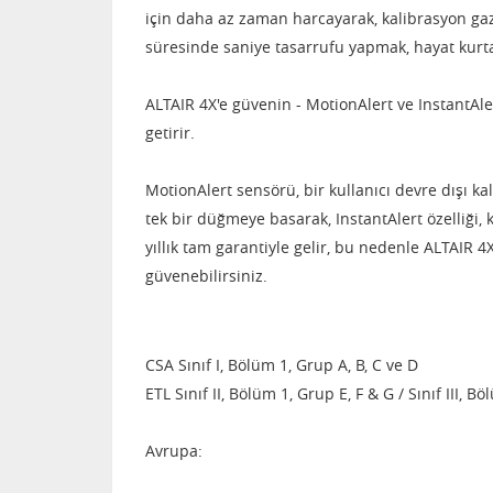
için daha az zaman harcayarak, kalibrasyon gaz
süresinde saniye tasarrufu yapmak, hayat kurt
ALTAIR 4X'e güvenin
- MotionAlert ve InstantAler
getirir.
MotionAlert sensörü, bir kullanıcı devre dışı ka
tek bir düğmeye basarak, InstantAlert özelliği, 
yıllık tam garantiyle gelir, bu nedenle ALTAI
güvenebilirsiniz.
CSA Sınıf I, Bölüm 1, Grup A, B, C ve D
ETL Sınıf II, Bölüm 1, Grup E, F & G / Sınıf III, B
Avrupa: