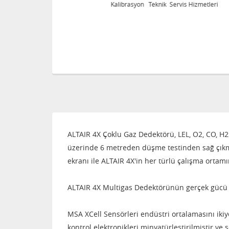
eri
Kalibrasyon Teknik Servis Hizmetleri
ALTAIR 4X Çoklu Gaz Dedektörü, LEL, O2, CO, H2
üzerinde 6 metreden düşme testinden sağ çıkma
ekranı ile ALTAIR 4X'in her türlü çalışma ortamı
ALTAIR 4X Multigas Dedektörünün gerçek gücü y
MSA XCell Sensörleri endüstri ortalamasını ikiy
kontrol elektronikleri minyatürleştirilmiştir ve s