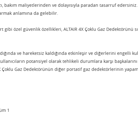
ı, bakım maliyetlerinden ve dolayısıyla paradan tasarruf edersiniz
armak anlamına da gelebilir.
t gibi özel güvenlik özellikleri, ALTAIR 4X Çoklu Gaz Dedektörünü sın
ldığında ve hareketsiz kaldığında etkinleşir ve diğerlerini engelli k
kullanıcıların potansiyel olarak tehlikeli durumlara karşı başkaları
R 4X Çoklu Gaz Dedektörünün diğer portatif gaz dedektörlerinin ya
ölüm 1