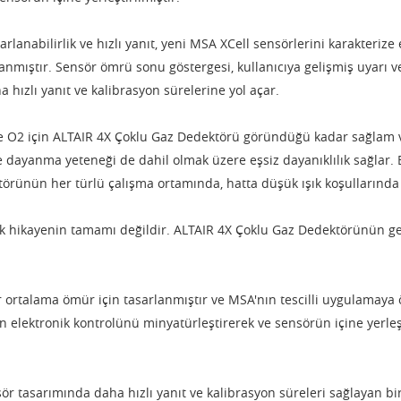
rarlanabilirlik ve hızlı yanıt, yeni MSA XCell sensörlerini karakterize
lanmıştır.
Sensör ömrü sonu göstergesi, kullanıcıya gelişmiş uyarı ve
 hızlı yanıt ve kalibrasyon sürelerine yol açar.
ve O2 için ALTAIR 4X Çoklu Gaz Dedektörü göründüğü kadar sağlam v
 dayanma yeteneği de dahil olmak üzere eşsiz dayanıklılık sağlar.
örünün her türlü çalışma ortamında, hatta düşük ışık koşullarında bi
lık hikayenin tamamı değildir.
ALTAIR 4X Çoklu Gaz Dedektörünün ge
 ortalama ömür için tasarlanmıştır ve MSA'nın tescilli uygulamaya ö
n elektronik kontrolünü minyatürleştirerek ve sensörün içine yerleşt
ör tasarımında daha hızlı yanıt ve kalibrasyon süreleri sağlayan bi