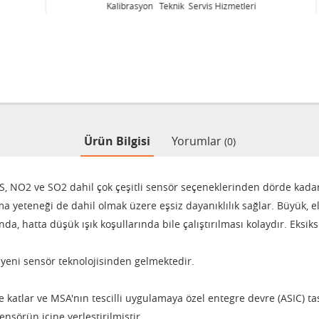
Kalibrasyon Teknik Servis Hizmetleri
Ürün Bilgisi
Yorumlar
(0)
S, NO2 ve SO2 dahil çok çeşitli sensör seçeneklerinden dörde kadar
 yeteneği de dahil olmak üzere eşsiz dayanıklılık sağlar.
Büyük, e
nda, hatta düşük ışık koşullarında bile çalıştırılması kolaydır.
Eksiks
eni sensör teknolojisinden gelmektedir.
e katlar ve MSA'nın tescilli uygulamaya özel entegre devre (ASIC) ta
ensörün içine yerleştirilmiştir.