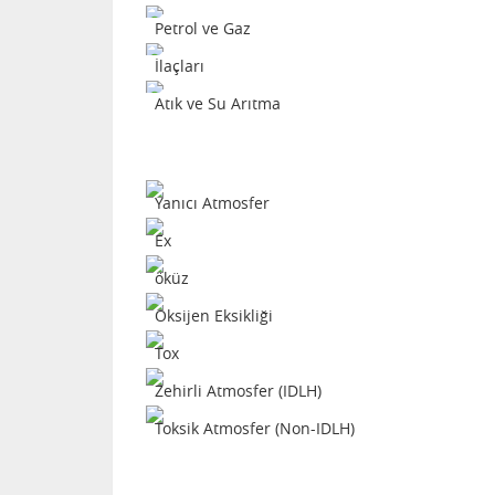
Petrol ve Gaz
İlaçları
Atık ve Su Arıtma
Yanıcı Atmosfer
Ex
öküz
Oksijen Eksikliği
Tox
Zehirli Atmosfer (IDLH)
Toksik Atmosfer (Non-IDLH)