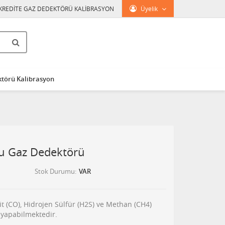
KREDİTE GAZ DEDEKTÖRÜ KALİBRASYON
Üyelik
törü Kalibrasyon
lu Gaz Dedektörü
Stok Durumu
VAR
t (CO), Hidrojen Sülfür (H2S) ve Methan (CH4)
 yapabilmektedir.