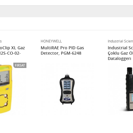
s
HONEYWELL
Industrial Scient
oClip XL Gaz
MultiRAE Pro PID Gas
Industrial S
H2S-CO-02-
Detector, PGM-6248
Çoklu Gaz Öl
Dataloggerı
FIRSAT