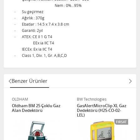
Nem : 0%...95%
·
Su geçirmez
·
Ağırlık : 370g
·
Ebatlar : 14.5 x 7.4 x 3.8 cm
·
Garanti: 2yıl
·
ATEX: CE II 1 G T4
EEx ia IIC T4
IECEx: Ex ia IIC T4
·
Class 1, Div. 1, Gr. A,B,C,D
Benzer Ürünler
OLDHAM
BW Technologies
Oldham BM 25 Çoklu Gaz
GasAlertMicroClip XL Gaz
Alan Dedektörü
Dedektörü (H2S-CO-02-
LEL)
FIRSAT