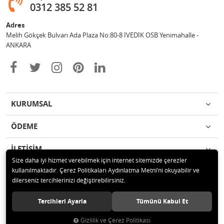
0312 385 52 81
Adres
Melih Gökçek Bulvarı Ada Plaza No:80-8 İVEDİK OSB Yenimahalle -
ANKARA
KURUMSAL
ÖDEME
İLETİŞİM
Size daha iyi hizmet verebilmek için internet sitemizde çerezler
kullanılmaktadır. Çerez Politikaları Aydınlatma Metni’ni okuyabilir ve
© 2020 ESA ÖLÇÜM VE TEST CİHAZLARI ELEKTRONİK SAN TİC LTD ŞTİ
dilerseniz tercihlerinizi değiştirebilirsiniz.
Tüm hakları saklıdır.
Tercihleri Ayarla
Tümünü Kabul Et
Gizlilik ve Çerez Politikası