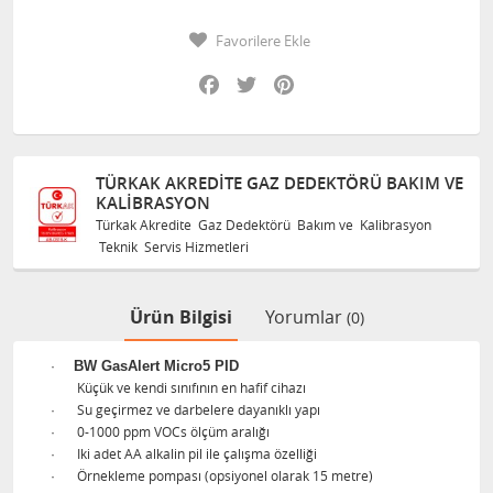
Favorilere Ekle
Facebook
Twitter
Pinterest
TÜRKAK AKREDITE GAZ DEDEKTÖRÜ BAKIM VE
KALIBRASYON
Türkak Akredite Gaz Dedektörü Bakım ve Kalibrasyon
Teknik Servis Hizmetleri
Ürün Bilgisi
Yorumlar
(0)
·
BW GasAlert Micro5 PID
Küçük ve kendi sınıfının en hafif cihazı
·
Su geçirmez ve darbelere dayanıklı yapı
·
0-1000 ppm VOCs ölçüm aralığı
·
Iki adet AA alkalin pil ile çalışma özelliği
·
Örnekleme pompası (opsiyonel olarak 15 metre)