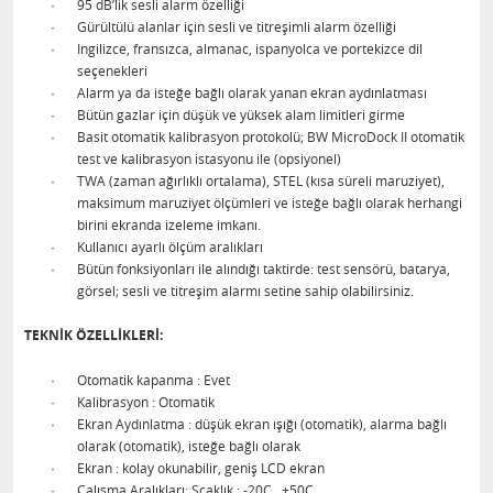
·
95 dB’lik sesli alarm özelliği
·
Gürültülü alanlar için sesli ve titreşimli alarm özelliği
·
Ingilizce, fransızca, almanac, ispanyolca ve portekizce dil
seçenekleri
·
Alarm ya da isteğe bağlı olarak yanan ekran aydınlatması
·
Bütün gazlar için düşük ve yüksek alam limitleri girme
·
Basit otomatik kalibrasyon protokolü; BW MicroDock II otomatik
test ve kalibrasyon istasyonu ile (opsiyonel)
·
TWA (zaman ağırlıklı ortalama), STEL (kısa süreli maruziyet),
maksimum maruziyet ölçümleri ve isteğe bağlı olarak herhangi
birini ekranda izeleme imkanı.
·
Kullanıcı ayarlı ölçüm aralıkları
·
Bütün fonksiyonları ile alındığı taktirde: test sensörü, batarya,
görsel; sesli ve titreşim alarmı setine sahip olabilirsiniz.
TEKNİK ÖZELLİKLERİ:
·
Otomatik kapanma : Evet
·
Kalibrasyon : Otomatik
·
Ekran Aydınlatma : düşük ekran ışığı (otomatik), alarma bağlı
olarak (otomatik), isteğe bağlı olarak
·
Ekran : kolay okunabilir, geniş LCD ekran
·
Çalışma Aralıkları: Scaklık : -20C…+50C