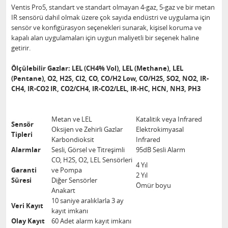
Ventis Pro5, standart ve standart olmayan 4-gaz, 5-gaz ve bir metan
IR sensörü dahil olmak üzere çok sayıda endüstri ve uygulama için
sensör ve konfigürasyon seçenekleri sunarak, kişisel koruma ve
kapalı alan uygulamaları için uygun maliyetli bir seçenek haline
getirir.
Ölçülebilir Gazlar: LEL (CH4% Vol), LEL (Methane), LEL
(Pentane), O2, H2S, Cl2, CO, CO/H2 Low, CO/H2S, SO2, NO2, IR-
CH4, IR-CO2 IR, CO2/CH4, IR-CO2/LEL, IR-HC, HCN, NH3, PH3
Metan ve LEL
Katalitik veya Infrared
Sensör
Oksijen ve Zehirli Gazlar
Elektrokimyasal
Tipleri
Karbondioksit
Infrared
Alarmlar
Sesli, Görsel ve Titreşimli
95dB Sesli Alarm
CO, H2S, O2, LEL Sensörleri
4 Yıl
Garanti
ve Pompa
2 Yıl
Süresi
Diğer Sensörler
Ömür boyu
Anakart
10 saniye aralıklarla 3 ay
Veri Kayıt
kayıt imkanı
Olay Kayıt
60 Adet alarm kayıt imkanı