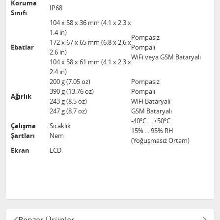
Koruma
IP68
Sınıfı
104 x 58 x 36 mm (4.1 x 2.3 x
1.4 in)
Pompasız
172 x 67 x 65 mm (6.8 x 2.6 x
Ebatlar
Pompalı
2.6 in)
WiFi veya GSM Bataryalı
104 x 58 x 61 mm (4.1 x 2.3 x
2.4 in)
200 g (7.05 oz)
Pompasız
390 g (13.76 oz)
Pompalı
Ağırlık
243 g (8.5 oz)
WiFi Bataryalı
247 g (8.7 oz)
GSM Bataryalı
-40ºC ... +50ºC
Çalışma
Sıcaklık
15% ... 95% RH
Şartları
Nem
(Yoğuşmasız Ortam)
Ekran
LCD