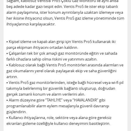
Sağlam, kablosuz Ventis® Pro5 Çoklu Gaz Monitörü ile aynı anda
beş adede kadar gazı tespit edin. Ventis Pro5 ile ister ekip tabanlı
alarm paylaşımına, ister konum ayrıntılarıyla uzaktan izlemeye veya
her ikisine ihtiyacınız olsun, Ventis Pro5 gaz izleme yönetiminde tüm
ihtiyaçlarınızı karşılayacaktır.
• Kişisel izleme ve kapalı alan girişi için Ventis Pro5 kullanarak iki
parça ekipman ihtiyacını ortadan kaldırın.
• Çalışanları tek bir çok amaçlı gaz monitöründe eğitin ve sahada
farklı cihazlara sahip olma riskini ve yatırımını azaltın.
• Kablosuz olarak bağlı Ventis Pro5 monitörleri arasında alarmları ve
gaz okumalarını yerel olarak paylaşarak ekip ve saha güvenliğini
artırın.
• Ventis Pro5 gaz monitörlerinden, isteğe bağlı hücresel veya wi-fi pil
takımıyla belirlenmiş bir güvenlik bağlantı oluşturup, doğrudan
gerçek zamanlı konum ve alarm verilerini alın.
• Alarm düzeyine göre “TAHLİYE” veya “HAVALANDIR” gibi
programlanabilir alarm eylem mesajlarıyla güvenli davranışı
güçlendirin.
• Kullanıcı ihtiyaçlarına, role, sektöre veya alana göre gereksiz
ekranları gizleme özelliğiyle kullanıcı deneyimini basitleştirin.