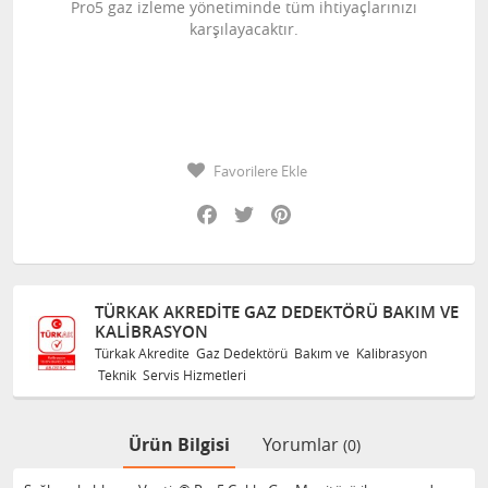
Pro5 gaz izleme yönetiminde tüm ihtiyaçlarınızı
karşılayacaktır.
Favorilere Ekle
Facebook
Twitter
Pinterest
KAK AKREDITE GAZ DEDEKTÖRÜ BAKIM VE
TÜRKAK
IBRASYON
KALIBR
k Akredite Gaz Dedektörü Bakım ve Kalibrasyon
Türkak Ak
k Servis Hizmetleri
Teknik Se
Ürün Bilgisi
Yorumlar
(0)